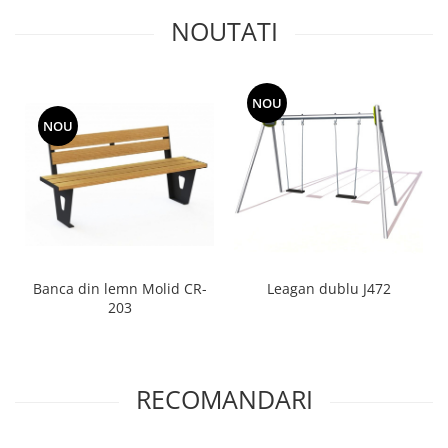
Jocuri cu nisip
NOUTATI
Echipamente de catarat
Trasee echilibristica
Echipamente tematice
NOU
NOU
Echipamente persoane cu
dizabilitati
Echipament muzical
Animale din cauciuc
SPORT SI FITNESS
Skateboarding
Baschet
Banca din lemn Molid CR-
Leagan dublu J472
203
Fotbal si Handbal
Tenis si Volei
Ciclism
Street Workout
RECOMANDARI
Terenuri Multisport
Trasee Ninja