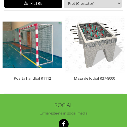
FILTRE
Jocuri cu nisip
Echipamente de catarat
Trasee echilibristica
Echipamente tematice
Echipamente persoane cu
dizabilitati
Echipament muzical
Animale din cauciuc
SPORT SI FITNESS
Skateboarding
Poarta handbal R1112
Masa de fotbal R37-8000
Baschet
Fotbal si Handbal
Tenis si Volei
Ciclism
SOCIAL
Street Workout
Urmareste-ne in social media
Terenuri Multisport
Trasee Ninja