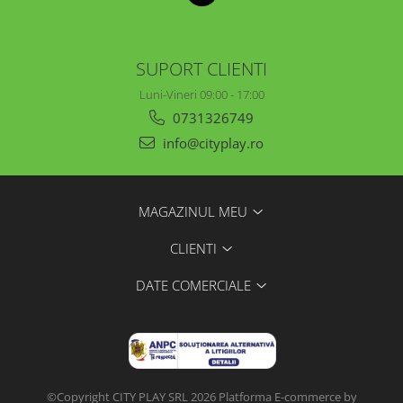
Echipamente fitness
Mese de jocuri
MOBILIER URBAN
SUPORT CLIENTI
Garduri/Imprejmuiri
Luni-Vineri 09:00 - 17:00
Cosuri de gunoi
0731326749
Panouri pentru informare/Marcaje
info@cityplay.ro
Foisoare si pergole
Rastel Biciclete
Banci
MAGAZINUL MEU
CLIENTI
DATE COMERCIALE
©Copyright CITY PLAY SRL 2026
Platforma E-commerce by