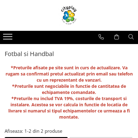
Produse
Oferte
Propuneri Amenajare
ECHIPAMENTE DE JOACA
Oferte echipamente de joaca Scoli
Loc de joaca - Gama Premium
Ansambluri de joaca
Oferte Constructori si Arhitecti
Loc de joaca - Gama Economica
Balansoare
Oferte echipamente de joaca Crese
Propuneri de Amenajare Locuri de
Fotbal si Handbal
Joaca - Oferte pentru Localitati
Leagane
Oferte Locuinte Private
Mari
Echipamente de joaca pentru
*Preturile afisate pe site sunt in curs de actualizare. Va
Propuneri de Amenajare Locuri de
Oferte Autoritati locale
interior
rugam sa confirmati pretul actualizat prin email sau telefon
Joaca - Oferte pentru Localitati
cu un reprezentant de vanzari.
Mici
Carusele
Oferte Dezvoltatori
*Preturile sunt negociabile in functie de cantitatea de
Imobiliari/Spatii Rezidentiale
Casute pentru joaca
echipamente comandate.
Oferte Invatamant
Tobogane
*Preturile nu includ TVA 19%, costurile de transport si
instalare. Acestea se vor calcula in functie de locatia de
Educationale si interactive
Oferte echipamente de joaca
livrare si numarul si tipul echipamentelor ce urmeaza a fi
Gradinite
Tunele
montate.
Echipamente dinamice
Oferte Horeca
Tiroliene
Afiseaza:
1-
2
din
2
produse
Oferte Personalizate
Trambuline