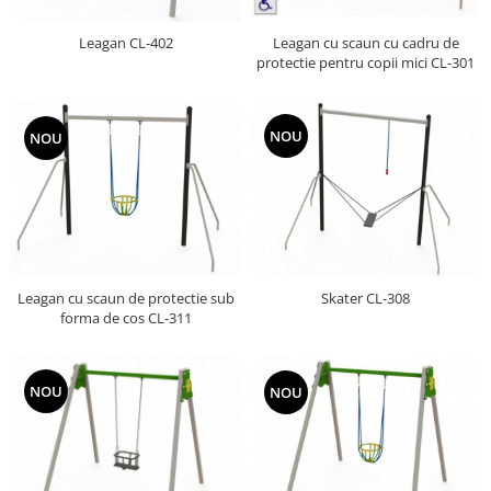
Echipamente fitness
Leagan CL-402
Leagan cu scaun cu cadru de
Mese de jocuri
protectie pentru copii mici CL-301
MOBILIER URBAN
Garduri/Imprejmuiri
Cosuri de gunoi
NOU
NOU
Panouri pentru informare/Marcaje
Foisoare si pergole
Rastel Biciclete
Banci
Leagan cu scaun de protectie sub
Skater CL-308
forma de cos CL-311
NOU
NOU