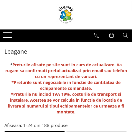
Produse
Oferte
Propuneri Amenajare
ECHIPAMENTE DE JOACA
Oferte echipamente de joaca Scoli
Loc de joaca - Gama Premium
Ansambluri de joaca
Oferte Constructori si Arhitecti
Loc de joaca - Gama Economica
Balansoare
Oferte echipamente de joaca Crese
Propuneri de Amenajare Locuri de
Leagane
Joaca - Oferte pentru Localitati
Leagane
Oferte Locuinte Private
Mari
Echipamente de joaca pentru
Preturile afisate pe site sunt in curs de actualizare. Va
Propuneri de Amenajare Locuri de
*
Oferte Autoritati locale
interior
rugam sa confirmati pretul actualizat prin email sau telefon
Joaca - Oferte pentru Localitati
cu un reprezentant de vanzari.
Mici
Carusele
Oferte Dezvoltatori
*Preturile sunt negociabile in functie de cantitatea de
Imobiliari/Spatii Rezidentiale
Casute pentru joaca
echipamente comandate.
Oferte Invatamant
Tobogane
*Preturile nu includ TVA 19%, costurile de transport si
instalare. Acestea se vor calcula in functie de locatia de
Educationale si interactive
Oferte echipamente de joaca
livrare si numarul si tipul echipamentelor ce urmeaza a fi
Gradinite
Tunele
montate.
Echipamente dinamice
Oferte Horeca
Tiroliene
Afiseaza:
1-
24
din
188
produse
Oferte Personalizate
Trambuline