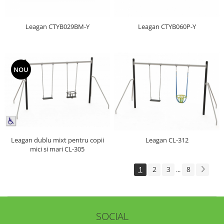
Leagan CTYB029BM-Y
Leagan CTYB060P-Y
NOU
Leagan dublu mixt pentru copii
Leagan CL-312
mici si mari CL-305
1
2
3
8
...
SOCIAL