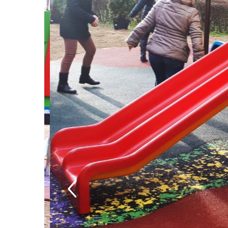
Echipamente fitness
Mese de jocuri
MOBILIER URBAN
Garduri/Imprejmuiri
Cosuri de gunoi
Panouri pentru informare/Marcaje
Foisoare si pergole
Rastel Biciclete
Banci