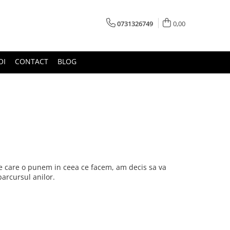
0731326749
0,00
OI
CONTACT
BLOG
pe care o punem in ceea ce facem, am decis sa va
parcursul anilor.