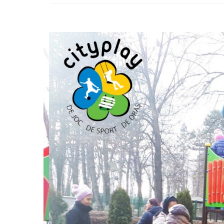
Jocuri cu nisip
Echipamente de catarat
Trasee echilibristica
Echipamente tematice
Echipamente persoane cu
dizabilitati
Echipament muzical
Animale din cauciuc
SPORT SI FITNESS
Skateboarding
Baschet
Fotbal si Handbal
Tenis si Volei
Ciclism
Street Workout
Terenuri Multisport
Trasee Ninja