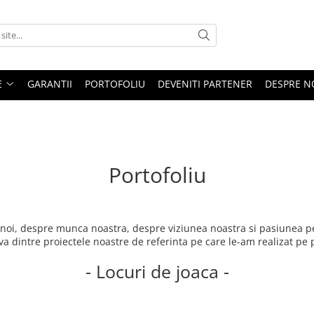
E
GARANTII
PORTOFOLIU
DEVENITI PARTENER
DESPRE N
Portofoliu
 noi, despre munca noastra, despre viziunea noastra si pasiunea 
 dintre proiectele noastre de referinta pe care le-am realizat pe 
- Locuri de joaca -