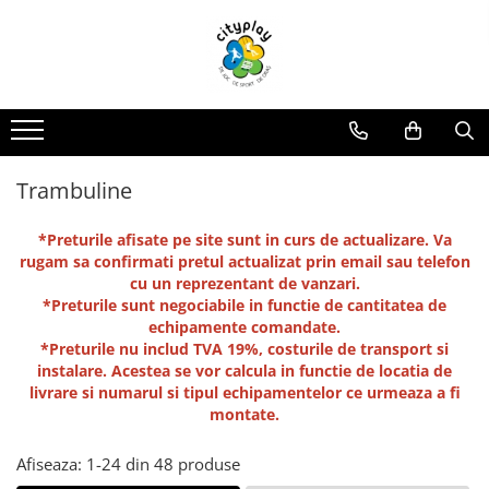
Produse
Oferte
Propuneri Amenajare
ECHIPAMENTE DE JOACA
Oferte echipamente de joaca Scoli
Loc de joaca - Gama Premium
Ansambluri de joaca
Oferte Constructori si Arhitecti
Loc de joaca - Gama Economica
Balansoare
Oferte echipamente de joaca Crese
Propuneri de Amenajare Locuri de
Trambuline
Joaca - Oferte pentru Localitati
Leagane
Oferte Locuinte Private
Mari
Echipamente de joaca pentru
*Preturile afisate pe site sunt in curs de actualizare. Va
Propuneri de Amenajare Locuri de
Oferte Autoritati locale
interior
rugam sa confirmati pretul actualizat prin email sau telefon
Joaca - Oferte pentru Localitati
cu un reprezentant de vanzari.
Mici
Carusele
Oferte Dezvoltatori
*Preturile sunt negociabile in functie de cantitatea de
Imobiliari/Spatii Rezidentiale
Casute pentru joaca
echipamente comandate.
Oferte Invatamant
Tobogane
*Preturile nu includ TVA 19%, costurile de transport si
instalare. Acestea se vor calcula in functie de locatia de
Educationale si interactive
Oferte echipamente de joaca
livrare si numarul si tipul echipamentelor ce urmeaza a fi
Gradinite
Tunele
montate.
Echipamente dinamice
Oferte Horeca
Tiroliene
Afiseaza:
1-
24
din
48
produse
Oferte Personalizate
Trambuline