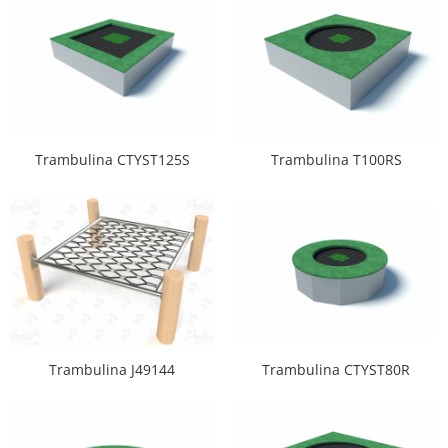
Echipamente fitness
Mese de jocuri
MOBILIER URBAN
Garduri/Imprejmuiri
Cosuri de gunoi
Panouri pentru informare/Marcaje
Trambulina CTYST125S
Trambulina T100RS
Foisoare si pergole
Rastel Biciclete
Banci
Trambulina CTYST80R
Trambulina J49144