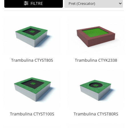
FILTRE
Jocuri cu nisip
Echipamente de catarat
Trasee echilibristica
Echipamente tematice
Echipamente persoane cu
dizabilitati
Echipament muzical
Animale din cauciuc
Trambulina CTYK2338
Trambulina CTYST80S
SPORT SI FITNESS
Skateboarding
Baschet
Fotbal si Handbal
Tenis si Volei
Ciclism
Street Workout
Trambulina CTYST100S
Trambulina CTYST80RS
Terenuri Multisport
Trasee Ninja