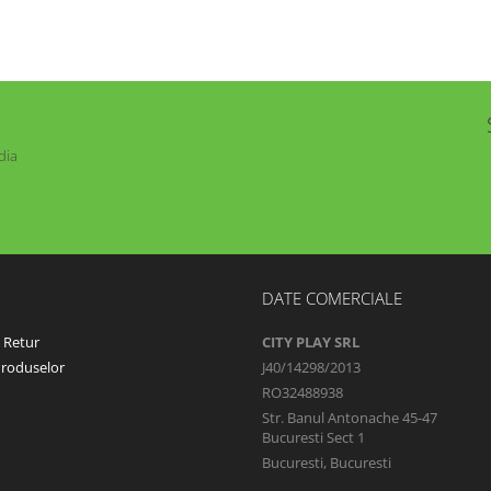
dia
DATE COMERCIALE
e Retur
CITY PLAY SRL
Produselor
J40/14298/2013
RO32488938
Str. Banul Antonache 45-47
Bucuresti Sect 1
Bucuresti, Bucuresti