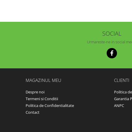
Echipamente fitness
Mese de jocuri
MOBILIER URBAN
Garduri/Imprejmuiri
SOCIAL
Cosuri de gunoi
Urmareste-ne in social me
Panouri pentru informare/Marcaje
Foisoare si pergole
Rastel Biciclete
Banci
MAGAZINUL MEU
CLIENTI
Despre noi
Politica d
Termeni si Conditii
Garantia 
Politica de Confidentialitate
ANPC
Contact