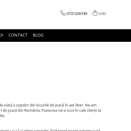
0731326749
0,00
OI
CONTACT
BLOG
i
 viață a copiilor din locurile de joacă în aer liber. Ne-am
 de joacă din România. Pasiunea ne-a scos în cale clienți la
te.
ța și să-și ofere serviciile. Partenerii nostri externi sunt