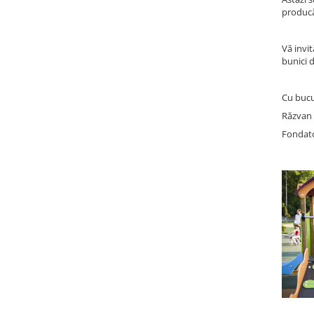
producă
Jocuri cu nisip
Echipamente de catarat
Vă invit
Trasee echilibristica
bunici d
Echipamente tematice
Echipamente persoane cu
Cu bucu
dizabilitati
Răzvan
Echipament muzical
Fondato
Animale din cauciuc
SPORT SI FITNESS
Skateboarding
Baschet
Fotbal si Handbal
Tenis si Volei
Ciclism
Street Workout
Terenuri Multisport
Trasee Ninja