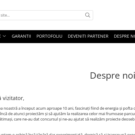
E
GARANTII
PORTOFOLIU
DEVENITI PARTENER
DESPRE N
Despre no
 vizitator,
 noastră a început acum aproape 10 ani, fascinați fiind de energia și pofta de
încă de atunci proiectăm și să ajutăm la realizarea celor mai frumoase parcuri
ătimași, care ne-au dat concursul și ne-au ajutat să realizăm proiecte deosebi
untem o echipă încă tânără dar experimentată, dornică să-și transpună experien