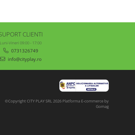
SUPORT CLIENTI
Luni-Vineri 09:00 - 17:00
0731326749
info@cityplay.ro
©Copyright CITY PLAY SRL 2026
Platforma E-commerce by
Gomag