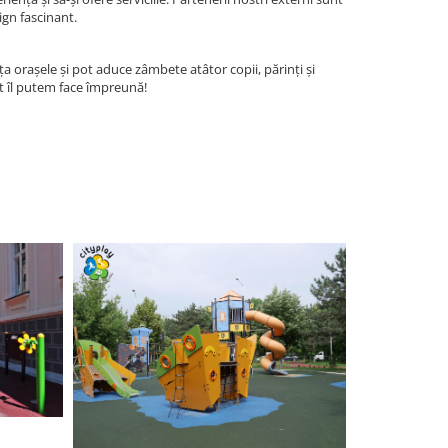
ign fascinant.
a orașele și pot aduce zâmbete atâtor copii, părinți și
ct îl putem face împreună!