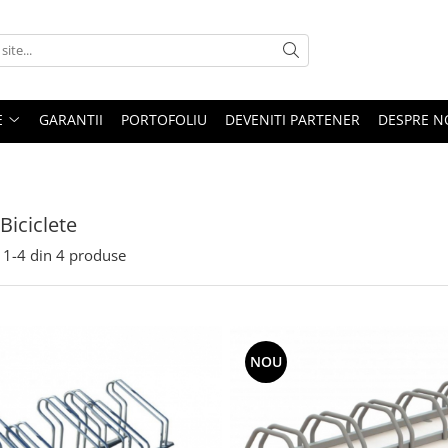
E
GARANTII
PORTOFOLIU
DEVENITI PARTENER
DESPRE N
Biciclete
1-
4
din
4
produse
NOU