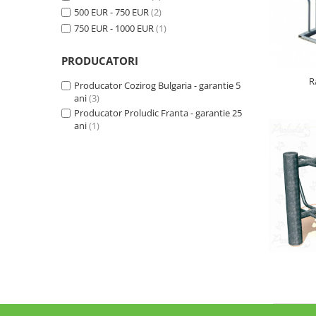
500 EUR - 750 EUR
(2)
Jocuri cu nisip
750 EUR - 1000 EUR
(1)
Echipamente de catarat
Trasee echilibristica
PRODUCATORI
Echipamente tematice
R
Producator Cozirog Bulgaria - garantie 5
Echipamente persoane cu
ani
(3)
dizabilitati
Producator Proludic Franta - garantie 25
Echipament muzical
ani
(1)
Animale din cauciuc
SPORT SI FITNESS
Skateboarding
Baschet
Fotbal si Handbal
Tenis si Volei
Ciclism
Street Workout
Terenuri Multisport
Trasee Ninja