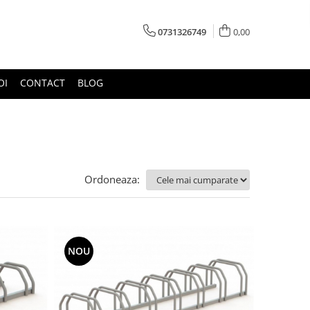
0731326749
0,00
OI
CONTACT
BLOG
Ordoneaza:
NOU