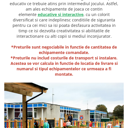
educativ ce trebuie atins prin intermediul jocului. Astfel,
Jocuri cu nisip
am ales echipamente de joaca ce contin
Echipamente de catarat
elemente
educative si interactive
, cu un colorit
diversificat si care indeplinesc conditiile de siguranta
Trasee echilibristica
pentru ca cei mici sa isi poata desfasura activitatea in
Echipamente tematice
timp ce isi dezvolta creativitatea si abilitatile de
Echipamente persoane cu
interactionare cu alti copii si mediul inconjurator.
dizabilitati
*Preturile sunt negociabile in functie de cantitatea de
Echipament muzical
echipamente comandate.
Animale din cauciuc
*Preturile nu includ costurile de transport si instalare.
Acestea se vor calcula in functie de locatia de livrare si
SPORT SI FITNESS
numarul si tipul echipamentelor ce urmeaza a fi
Skateboarding
montate.
Baschet
Fotbal si Handbal
Tenis si Volei
Ciclism
Street Workout
Terenuri Multisport
Trasee Ninja