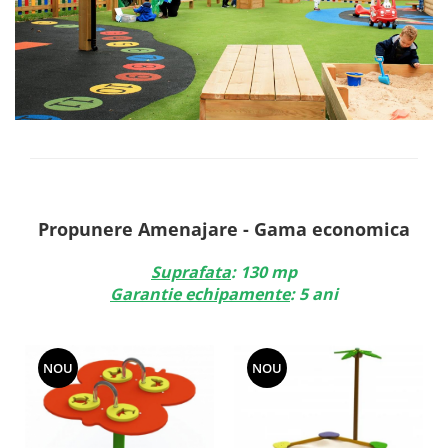
Echipamente fitness
Mese de jocuri
MOBILIER URBAN
Garduri/Imprejmuiri
Cosuri de gunoi
Panouri pentru informare/Marcaje
Foisoare si pergole
Rastel Biciclete
Propunere Amenajare - Gama economica
Banci
Suprafata
: 130 mp
Garantie echipamente
: 5 ani
NOU
NOU