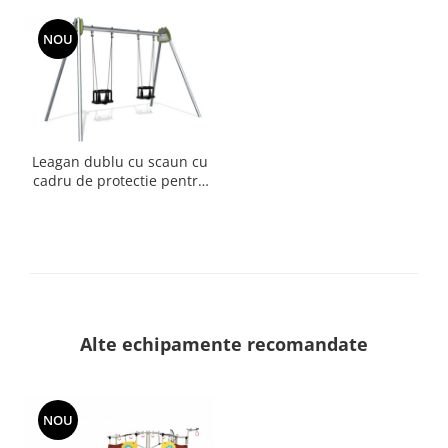
tobogan si jocuri interactive
Diabolo Baby
NOU
Leagan dublu cu scaun cu
cadru de protectie pentru
copii mici J474
Alte echipamente recomandate
NOU