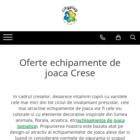
Produse
Oferte
Propuneri Amenajare
ECHIPAMENTE DE JOACA
Oferte echipamente de joaca Scoli
Loc de joaca - Gama Premium
Ansambluri de joaca
Oferte Constructori si Arhitecti
Loc de joaca - Gama Economica
Balansoare
Oferte echipamente de joaca Crese
Propuneri de Amenajare Locuri de
Oferte echipamente de
Joaca - Oferte pentru Localitati
Leagane
Oferte Locuinte Private
Mari
Echipamente de joaca pentru
Propuneri de Amenajare Locuri de
joaca Crese
Oferte Autoritati locale
interior
Joaca - Oferte pentru Localitati
Mici
Carusele
Oferte Dezvoltatori
Imobiliari/Spatii Rezidentiale
Casute pentru joaca
In cadrul creselor, deoarece intalnim copiii cu varstele
Oferte Invatamant
Tobogane
cele mai mici din tot ciclul de invatamant prescolar, cele
Educationale si interactive
Oferte echipamente de joaca
mai atractive echipamente de joaca vor fi cele viu
Gradinite
colorate si cu elemente decorative inspirate din lumea
Tunele
animala, florala, acvatica, etc(
echipamente de joaca
Echipamente dinamice
Oferte Horeca
tematice
). Propunerea noastra este bazata atat pe
Tiroliene
design-ul atractiv al echipamentelor de joaca alese dar si
Oferte Personalizate
luand in considerare normele de siguranta si scopul
Trambuline