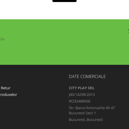
dia
DATE COMERCIALE
e Retur
CITY PLAY SRL
Produselor
J40/14298/2013
RO32488938
Str. Banul Antonache 45-47
Bucuresti Sect 1
Bucuresti, Bucuresti