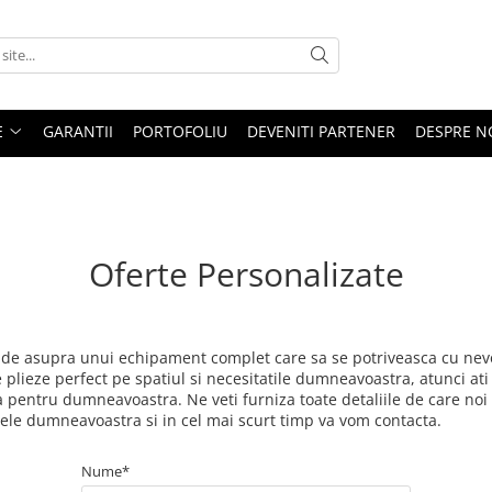
E
GARANTII
PORTOFOLIU
DEVENITI PARTENER
DESPRE N
Oferte Personalizate
ecide asupra unui echipament complet care sa se potriveasca cu nev
se plieze perfect pe spatiul si necesitatile dumneavoastra, atunci ati
ta pentru dumneavoastra. Ne veti furniza toate detaliile de care n
atele dumneavoastra si in cel mai scurt timp va vom contacta.
Nume*