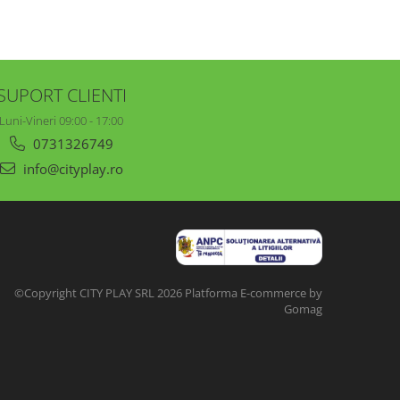
SUPORT CLIENTI
Luni-Vineri 09:00 - 17:00
0731326749
info@cityplay.ro
©Copyright CITY PLAY SRL 2026
Platforma E-commerce by
Gomag