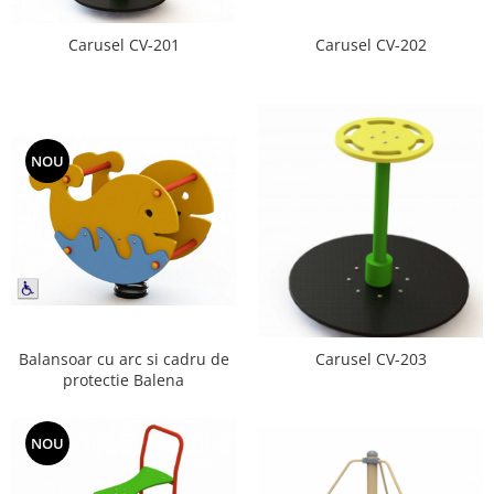
Echipamente fitness
Carusel CV-201
Carusel CV-202
Mese de jocuri
MOBILIER URBAN
Garduri/Imprejmuiri
Cosuri de gunoi
NOU
Panouri pentru informare/Marcaje
Foisoare si pergole
Rastel Biciclete
Banci
Balansoar cu arc si cadru de
Carusel CV-203
protectie Balena
NOU