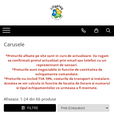
Produse
Oferte
Propuneri Amenajare
ECHIPAMENTE DE JOACA
Oferte echipamente de joaca Scoli
Loc de joaca - Gama Premium
Ansambluri de joaca
Oferte Constructori si Arhitecti
Loc de joaca - Gama Economica
Balansoare
Oferte echipamente de joaca Crese
Propuneri de Amenajare Locuri de
Carusele
Joaca - Oferte pentru Localitati
Leagane
Oferte Locuinte Private
Mari
Echipamente de joaca pentru
*Preturile afisate pe site sunt in curs de actualizare. Va rugam
Propuneri de Amenajare Locuri de
Oferte Autoritati locale
interior
sa confirmati pretul actualizat prin email sau telefon cu un
Joaca - Oferte pentru Localitati
reprezentant de vanzari.
Mici
Carusele
Oferte Dezvoltatori
*Preturile sunt negociabile in functie de cantitatea de
Imobiliari/Spatii Rezidentiale
Casute pentru joaca
echipamente comandate.
*Preturile nu includ TVA 19%, costurile de transport si instalare.
Oferte Invatamant
Tobogane
Acestea se vor calcula in functie de locatia de livrare si numarul
Educationale si interactive
Oferte echipamente de joaca
si tipul echipamentelor ce urmeaza a fi montate.
Gradinite
Tunele
Afiseaza:
1-
24
din
66
produse
Echipamente dinamice
Oferte Horeca
Tiroliene
FILTRE
Oferte Personalizate
Trambuline