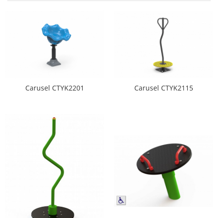
Jocuri cu nisip
Echipamente de catarat
Trasee echilibristica
Echipamente tematice
Echipamente persoane cu
dizabilitati
Echipament muzical
Carusel CTYK2115
Carusel CTYK2201
Animale din cauciuc
SPORT SI FITNESS
Skateboarding
Baschet
Fotbal si Handbal
Tenis si Volei
Ciclism
Street Workout
Terenuri Multisport
Trasee Ninja