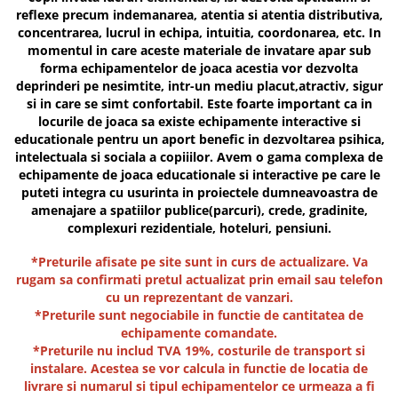
reflexe precum indemanarea, atentia si atentia distributiva,
Jocuri cu nisip
concentrarea, lucrul in echipa, intuitia, coordonarea, etc. In
Echipamente de catarat
momentul in care aceste materiale de invatare apar sub
Trasee echilibristica
forma echipamentelor de joaca acestia vor dezvolta
deprinderi pe nesimtite, intr-un mediu placut,atractiv, sigur
Echipamente tematice
si in care se simt confortabil. Este foarte important ca in
Echipamente persoane cu
locurile de joaca sa existe echipamente interactive si
dizabilitati
educationale pentru un aport benefic in dezvoltarea psihica,
Echipament muzical
intelectuala si sociala a copiiilor. Avem o gama complexa de
echipamente de joaca educationale si interactive pe care le
Animale din cauciuc
puteti integra cu usurinta in proiectele dumneavoastra de
SPORT SI FITNESS
amenajare a spatiilor publice(parcuri), crede, gradinite,
Skateboarding
complexuri rezidentiale, hoteluri, pensiuni.
Baschet
*Preturile afisate pe site sunt in curs de actualizare. Va
Fotbal si Handbal
rugam sa confirmati pretul actualizat prin email sau telefon
Tenis si Volei
cu un reprezentant de vanzari.
*Preturile sunt negociabile in functie de cantitatea de
Ciclism
echipamente comandate.
Street Workout
*Preturile nu includ TVA 19%, costurile de transport si
Terenuri Multisport
instalare. Acestea se vor calcula in functie de locatia de
livrare si numarul si tipul echipamentelor ce urmeaza a fi
Trasee Ninja