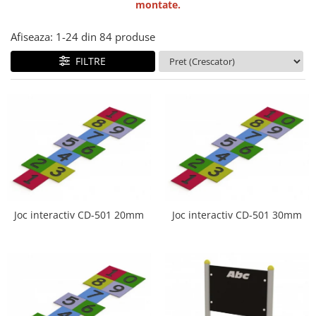
montate.
Echipamente fitness
Mese de jocuri
Afiseaza:
1-
24
din
84
produse
MOBILIER URBAN
FILTRE
Garduri/Imprejmuiri
Cosuri de gunoi
Panouri pentru informare/Marcaje
Foisoare si pergole
Rastel Biciclete
Banci
Joc interactiv CD-501 20mm
Joc interactiv CD-501 30mm