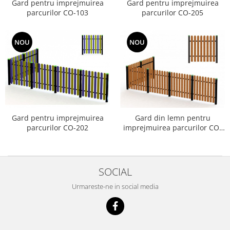
Gard pentru imprejmuirea
Gard pentru imprejmuirea
Echipamente fitness
parcurilor CO-103
parcurilor CO-205
Mese de jocuri
MOBILIER URBAN
NOU
NOU
Garduri/Imprejmuiri
Cosuri de gunoi
Panouri pentru informare/Marcaje
Foisoare si pergole
Rastel Biciclete
Banci
Gard pentru imprejmuirea
Gard din lemn pentru
parcurilor CO-202
imprejmuirea parcurilor CO-
203
SOCIAL
Urmareste-ne in social media