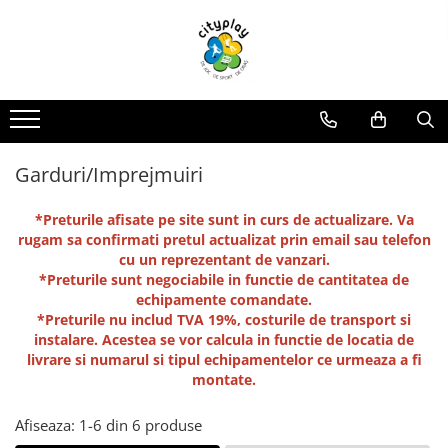
Produse
Oferte
Propuneri Amenajare
ECHIPAMENTE DE JOACA
Oferte echipamente de joaca Scoli
Loc de joaca - Gama Premium
Ansambluri de joaca
Oferte Constructori si Arhitecti
Loc de joaca - Gama Economica
Balansoare
Oferte echipamente de joaca Crese
Propuneri de Amenajare Locuri de
Garduri/Imprejmuiri
Joaca - Oferte pentru Localitati
Leagane
Oferte Locuinte Private
Mari
Echipamente de joaca pentru
*Preturile afisate pe site sunt in curs de actualizare. Va
Propuneri de Amenajare Locuri de
Oferte Autoritati locale
interior
rugam sa confirmati pretul actualizat prin email sau telefon
Joaca - Oferte pentru Localitati
cu un reprezentant de vanzari.
Mici
Carusele
Oferte Dezvoltatori
*Preturile sunt negociabile in functie de cantitatea de
Imobiliari/Spatii Rezidentiale
Casute pentru joaca
echipamente comandate.
Oferte Invatamant
Tobogane
*Preturile nu includ TVA 19%, costurile de transport si
instalare. Acestea se vor calcula in functie de locatia de
Educationale si interactive
Oferte echipamente de joaca
livrare si numarul si tipul echipamentelor ce urmeaza a fi
Gradinite
Tunele
montate.
Echipamente dinamice
Oferte Horeca
Tiroliene
Afiseaza:
1-
6
din
6
produse
Oferte Personalizate
Trambuline