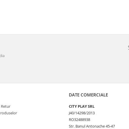
dia
DATE COMERCIALE
e Retur
CITY PLAY SRL
Produselor
J40/14298/2013
RO32488938
Str. Banul Antonache 45-47