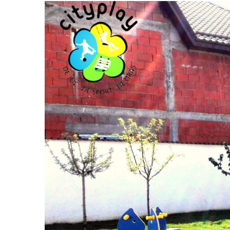
Jocuri cu nisip
Echipamente de catarat
Trasee echilibristica
Echipamente tematice
Echipamente persoane cu
dizabilitati
Echipament muzical
Animale din cauciuc
SPORT SI FITNESS
Skateboarding
Baschet
Fotbal si Handbal
Tenis si Volei
Ciclism
Street Workout
Terenuri Multisport
Trasee Ninja