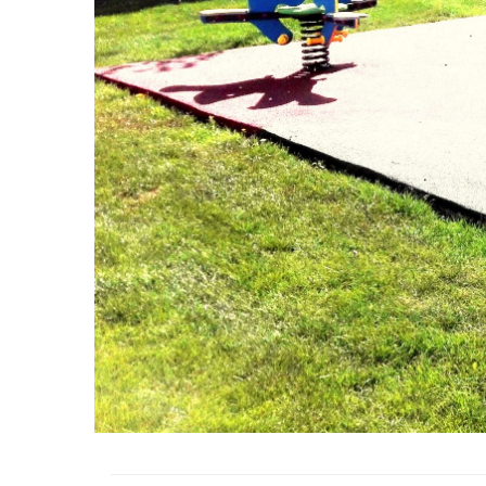
Echipamente fitness
Mese de jocuri
MOBILIER URBAN
Garduri/Imprejmuiri
Cosuri de gunoi
Panouri pentru informare/Marcaje
Foisoare si pergole
Rastel Biciclete
Banci