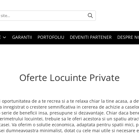
E
GARANTII
PORTOFOLIU
DEVENITI PARTENER
DESPRE N
Oferte Locuinte Private
 oportunitatea de a te recrea si a te relaxa chiar la tine acasa, a de
-a inregistrat o crestere semnificativa in cererea de achizie a caselo
 serie de beneficii insa, presupune si dezavantaje. Chiar daca benef
rimetrului locuintei, trebuie sa le oferi acestora si un spatiu atractiv 
ul casei. Va oferim o solutie economica, adaptata pentru spatii mic
sei dumneavoastra minimalist, dotat cu cele mai utile si necesare