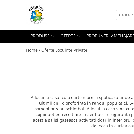
Produse
Oferte
Propuneri Amenajare
ECHIPAMENTE DE JOACA
Oferte echipamente de joaca Scoli
Loc de joaca - Gama Premium
PRODUSE
OFERTE
PROPUNERI AMENAJAR
Ansambluri de joaca
Oferte Constructori si Arhitecti
Loc de joaca - Gama Economica
Balansoare
Home /
Oferte Locuinte Private
Oferte echipamente de joaca Crese
Propuneri de Amenajare Locuri de
Joaca - Oferte pentru Localitati
Leagane
Oferte Locuinte Private
Mari
Echipamente de joaca pentru
Propuneri de Amenajare Locuri de
Oferte Autoritati locale
interior
Joaca - Oferte pentru Localitati
Mici
Carusele
Oferte Dezvoltatori
Imobiliari/Spatii Rezidentiale
Casute pentru joaca
Oferte Invatamant
Tobogane
A locui la casa, cu o curte mare si spatioasa unde ai
Educationale si interactive
Oferte echipamente de joaca
ultimii ani, o preferinta in randul populatiei. S
oamenilor s-au schimbat. A locui la casa vine cu o
Gradinite
Tunele
copiii pot petrece timp in aer liber in siguranta pe
Echipamente dinamice
Oferte Horeca
acestia sa isi gaseasca activitati doar in interior
Tiroliene
de joaca in curtea ca
Oferte Personalizate
Trambuline