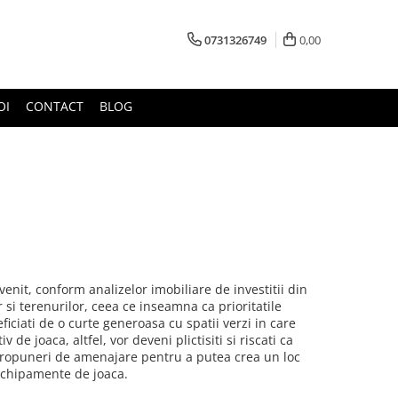
0731326749
0,00
OI
CONTACT
BLOG
venit, conform analizelor imobiliare de investitii din
r si terenurilor, ceea ce inseamna ca prioritatile
iciati de o curte generoasa cu spatii verzi in care
de joaca, altfel, vor deveni plictisiti si riscati ca
i, propuneri de amenajare pentru a putea crea un loc
 echipamente de joaca.