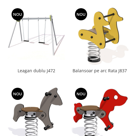
copii mici J474
NOU
NOU
Leagan dublu J472
Balansoar pe arc Rata J837
NOU
NOU