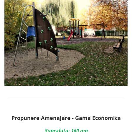
Echipamente fitness
Mese de jocuri
MOBILIER URBAN
Garduri/Imprejmuiri
Cosuri de gunoi
Panouri pentru informare/Marcaje
Foisoare si pergole
Rastel Biciclete
Banci
Propunere Amenajare - Gama Economica
Suprafata
: 160 mp