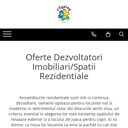
Produse
Oferte
Propuneri Amenajare
ECHIPAMENTE DE JOACA
Oferte echipamente de joaca Scoli
Loc de joaca - Gama Premium
Ansambluri de joaca
Oferte Constructori si Arhitecti
Loc de joaca - Gama Economica
Balansoare
Oferte echipamente de joaca Crese
Propuneri de Amenajare Locuri de
Oferte Dezvoltatori
Joaca - Oferte pentru Localitati
Leagane
Oferte Locuinte Private
Mari
Echipamente de joaca pentru
Propuneri de Amenajare Locuri de
Imobiliari/Spatii
Oferte Autoritati locale
interior
Joaca - Oferte pentru Localitati
Rezidentiale
Mici
Carusele
Oferte Dezvoltatori
Imobiliari/Spatii Rezidentiale
Casute pentru joaca
Oferte Invatamant
Tobogane
Educationale si interactive
Ansamblurile rezidentiale sunt intr-o continua
Oferte echipamente de joaca
dezvoltare, oamenii opteaza pentru locuinte noi si
Gradinite
Tunele
moderne in detrimentul celor din blocurile vechi insa, un
Echipamente dinamice
Oferte Horeca
criteriu esential in alegerea lor este existenta spatiului de
relaxare exterior si a locului de joaca pentru copii. Ei isi
Tiroliene
Oferte Personalizate
doresc ca noua lor locuinta sa vina la pachet cu cat mai
Trambuline