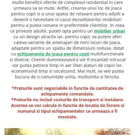
multe beneficii oferite de complexul rezidential in care
Jocuri cu nisip
urmeaza sa se mute. Astfel, crearea unui loc de joaca
pentru copii si a unui spatiu de relaxare pentru adulti a
Echipamente de catarat
devenit o necesitate in cazul dezvoltatorilor imobiliari
Trasee echilibristica
pentru a putea ramane in preferintele clientilor. In ceea
Echipamente tematice
ce priveste adultii, puteti opta pentru un
mobilier urban
cu un design atractiv iar, pentru copii, va putem oferi
Echipamente persoane cu
cateva variante de amenajari de mini locuri de joaca,
dizabilitati
adaptate pentru un spatiu de dimensiuni reduse, dotat
Echipament muzical
cu
echipamente de joaca pentru copii
multifunctionale
si diverse. Clientii dumneavoastra vor fi incantati intrucat
Animale din cauciuc
vor putea petrece timp in aer liber alaturi de copiii lor,
SPORT SI FITNESS
economisind timp si socalizand. Mai mult, va veti putea
bucura de o comunitate unita, multumita si fericita.
Skateboarding
Baschet
*Preturile sunt negociabile in functie de cantitatea de
Fotbal si Handbal
echipamente comandate.
*Preturile nu includ costurile de transport si instalare.
Tenis si Volei
Acestea se vor calcula in functie de locatia de livrare si
Ciclism
numarul si tipul echipamentelor ce urmeaza a fi
Street Workout
montate.
Terenuri Multisport
Trasee Ninja