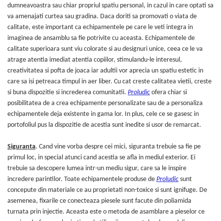
dumneavoastra sau chiar propriul spatiu personal, in cazul in care optati sa
va amenajati curtea sau gradina. Daca doriti sa promovati o viata de
calitate, este important ca echipamentele pe care le veti integra in
imaginea de ansamblu sa fie potrivite cu aceasta. Echipamentele de
calitate superioara sunt viu colorate si au designuri unice, ceea ce le va
atrage atentia imediat atentia copiilor, stimulandu-le interesul,
creativitatea si pofta de joaca iar adultii vor aprecia un spatiu estetic in
care sa isi petreaca timpul in aer liber. Cu cat creste calitatea vietii, creste
si buna dispozitie si increderea comunitatii.
Proludic
ofera chiar si
posibilitatea de a crea echipamente personalizate sau de a personaliza
echipamentele deja existente in gama lor. In plus, cele ce se gasesc in
portofoliul pus la dispozitie de acestia sunt inedite si usor de remarcat.
Siguranta
. Cand vine vorba despre cei mici, siguranta trebuie sa fie pe
primul loc, in special atunci cand acestia se afla in mediul exterior. Ei
trebuie sa descopere lumea intr-un mediu sigur, care sa le inspire
incredere parintilor. Toate echipamentele produse de
Proludic
sunt
concepute din materiale ce au proprietati non-toxice si sunt ignifuge. De
asemenea, fixarile ce conecteaza piesele sunt facute din poliamida
turnata prin injectie. Aceasta este o metoda de asamblare a pieselor ce