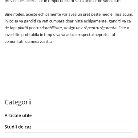
previne desfacerea lor in timpul utilizarii sau a actelor de vandalism.
Bineinteles, aceste echipamente vor avea un pret peste medie. Insa acum,
in loc sa va ganditi ca veti cumpara doar niste echipamente, ganditi-va ca
de fapt
platiti pentru durabilitate, design unic si pentru siguranta
. Este o
investitie profitabila in timp si va va aduce respectul nepretuit al
comunitatii dumneavoastra.
Categorii
Articole utile
Studii de caz