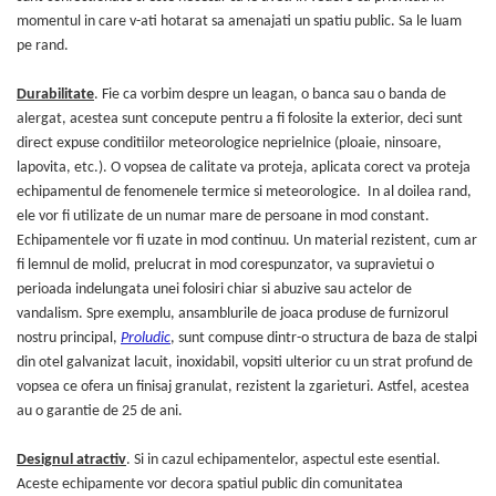
Echipamente fitness
momentul in care v-ati hotarat sa amenajati un spatiu public. Sa le luam
Mese de jocuri
pe rand.
MOBILIER URBAN
Durabilitate
. Fie ca vorbim despre un leagan, o banca sau o banda de
Garduri/Imprejmuiri
alergat, acestea sunt concepute pentru a fi folosite la exterior, deci sunt
Cosuri de gunoi
direct expuse conditiilor meteorologice neprielnice (ploaie, ninsoare,
Panouri pentru informare/Marcaje
lapovita, etc.). O vopsea de calitate va proteja, aplicata corect va proteja
echipamentul de fenomenele termice si meteorologice. In al doilea rand,
Foisoare si pergole
ele vor fi utilizate de un numar mare de persoane in mod constant.
Rastel Biciclete
Echipamentele vor fi uzate in mod continuu. Un material rezistent, cum ar
Banci
fi lemnul de molid, prelucrat in mod corespunzator, va supravietui o
perioada indelungata unei folosiri chiar si abuzive sau actelor de
vandalism. Spre exemplu, ansamblurile de joaca produse de furnizorul
nostru principal,
Proludic
, sunt compuse dintr-o structura de baza de stalpi
din otel galvanizat lacuit, inoxidabil, vopsiti ulterior cu un strat profund de
vopsea ce ofera un finisaj granulat, rezistent la zgarieturi. Astfel, acestea
au o garantie de 25 de ani.
Designul atractiv
. Si in cazul echipamentelor, aspectul este esential.
Aceste echipamente vor decora spatiul public din comunitatea