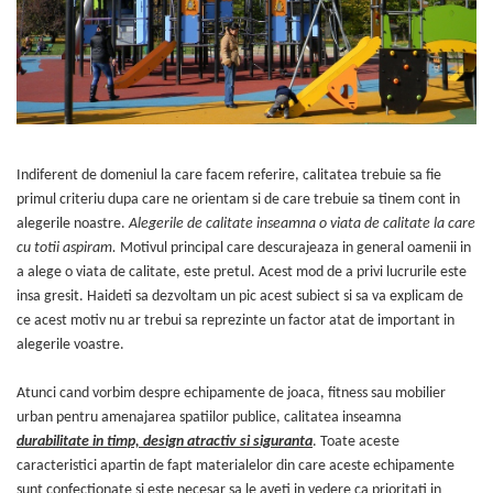
Jocuri cu nisip
Echipamente de catarat
Trasee echilibristica
Echipamente tematice
Echipamente persoane cu
dizabilitati
Indiferent de domeniul la care facem referire, calitatea trebuie sa fie
Echipament muzical
primul criteriu dupa care ne orientam si de care trebuie sa tinem cont in
Animale din cauciuc
alegerile noastre.
Alegerile de calitate inseamna o viata de calitate la care
SPORT SI FITNESS
cu totii aspiram.
Motivul principal care descurajeaza in general oamenii in
a alege o viata de calitate, este pretul. Acest mod de a privi lucrurile este
Skateboarding
insa gresit. Haideti sa dezvoltam un pic acest subiect si sa va explicam de
Baschet
ce acest motiv nu ar trebui sa reprezinte un factor atat de important in
Fotbal si Handbal
alegerile voastre.
Tenis si Volei
Atunci cand vorbim despre echipamente de joaca, fitness sau mobilier
Ciclism
urban pentru amenajarea spatiilor publice, calitatea inseamna
Street Workout
durabilitate in timp, design atractiv si siguranta
. Toate aceste
Terenuri Multisport
caracteristici apartin de fapt materialelor din care aceste echipamente
Trasee Ninja
sunt confectionate si este necesar sa le aveti in vedere ca prioritati in