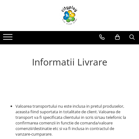
Produse
Oferte
Propuneri Amenajare
ECHIPAMENTE DE JOACA
Oferte echipamente de joaca Scoli
Loc de joaca - Gama Premium
Ansambluri de joaca
Oferte Constructori si Arhitecti
Loc de joaca - Gama Economica
Balansoare
Oferte echipamente de joaca Crese
Propuneri de Amenajare Locuri de
Informatii Livrare
Joaca - Oferte pentru Localitati
Leagane
Oferte Locuinte Private
Mari
Echipamente de joaca pentru
Propuneri de Amenajare Locuri de
Oferte Autoritati locale
interior
Joaca - Oferte pentru Localitati
Mici
Carusele
Oferte Dezvoltatori
Imobiliari/Spatii Rezidentiale
Casute pentru joaca
Oferte Invatamant
Tobogane
Educationale si interactive
Valoarea transportului nu este inclusa in pretul produselor,
Oferte echipamente de joaca
aceasta fiind suportata in totalitate de client. Valoarea de
Gradinite
Tunele
transport va fi specificata clientului in scris si/sau telefonic la
Echipamente dinamice
Oferte Horeca
confirmarea comenzii in functie de comanda/valoare
comenzii/destinatie etc si va fi inclusa in contractul de
Tiroliene
Oferte Personalizate
vanzare-cumparare.
Trambuline