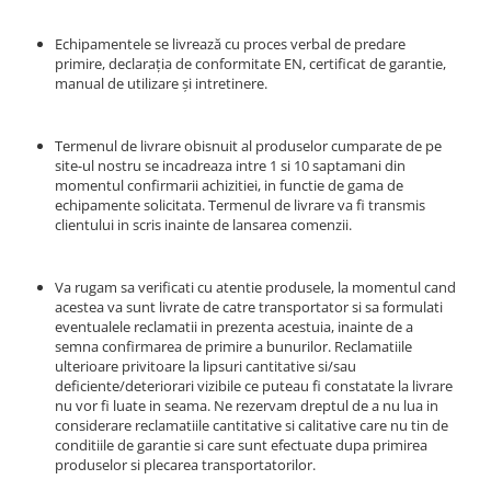
Jocuri cu nisip
Echipamentele se livrează cu proces verbal de predare
Echipamente de catarat
primire, declarația de conformitate EN, certificat de garantie,
Trasee echilibristica
manual de utilizare și intretinere.
Echipamente tematice
Echipamente persoane cu
Termenul de livrare obisnuit al produselor cumparate de pe
dizabilitati
site-ul nostru se incadreaza intre 1 si 10 saptamani din
momentul confirmarii achizitiei, in functie de gama de
Echipament muzical
echipamente solicitata. Termenul de livrare va fi transmis
Animale din cauciuc
clientului in scris inainte de lansarea comenzii.
SPORT SI FITNESS
Skateboarding
Va rugam sa verificati cu atentie produsele, la momentul cand
acestea va sunt livrate de catre transportator si sa formulati
Baschet
eventualele reclamatii in prezenta acestuia, inainte de a
Fotbal si Handbal
semna confirmarea de primire a bunurilor. Reclamatiile
Tenis si Volei
ulterioare privitoare la lipsuri cantitative si/sau
deficiente/deteriorari vizibile ce puteau fi constatate la livrare
Ciclism
nu vor fi luate in seama. Ne rezervam dreptul de a nu lua in
Street Workout
considerare reclamatiile cantitative si calitative care nu tin de
conditiile de garantie si care sunt efectuate dupa primirea
Terenuri Multisport
produselor si plecarea transportatorilor.
Trasee Ninja