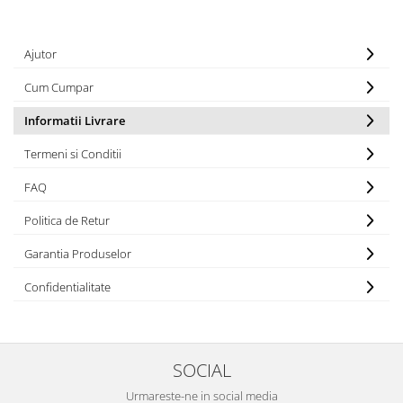
Echipamente fitness
Mese de jocuri
Ajutor
MOBILIER URBAN
Cum Cumpar
Garduri/Imprejmuiri
Cosuri de gunoi
Informatii Livrare
Panouri pentru informare/Marcaje
Termeni si Conditii
Foisoare si pergole
Rastel Biciclete
FAQ
Banci
Politica de Retur
Garantia Produselor
Confidentialitate
SOCIAL
Urmareste-ne in social media