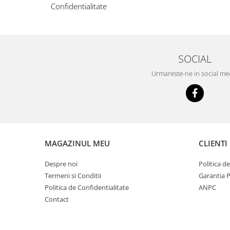
Confidentialitate
Jocuri cu nisip
Echipamente de catarat
Trasee echilibristica
Echipamente tematice
SOCIAL
Echipamente persoane cu
Urmareste-ne in social me
dizabilitati
Echipament muzical
Animale din cauciuc
SPORT SI FITNESS
Skateboarding
MAGAZINUL MEU
CLIENTI
Baschet
Fotbal si Handbal
Despre noi
Politica d
Tenis si Volei
Termeni si Conditii
Garantia 
Ciclism
Politica de Confidentialitate
ANPC
Street Workout
Contact
Terenuri Multisport
Trasee Ninja