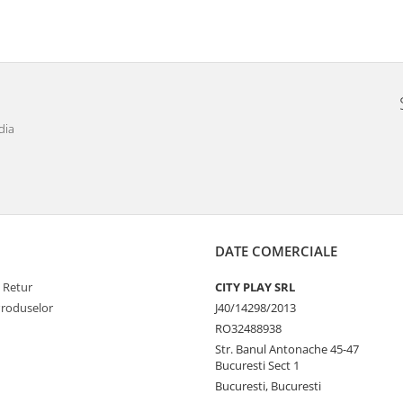
dia
DATE COMERCIALE
e Retur
CITY PLAY SRL
Produselor
J40/14298/2013
RO32488938
Str. Banul Antonache 45-47
Bucuresti Sect 1
Bucuresti, Bucuresti