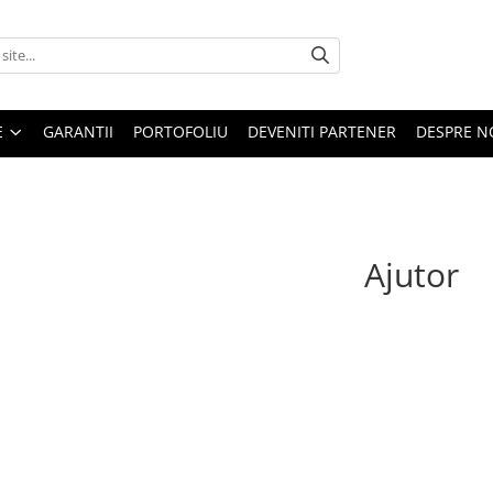
E
GARANTII
PORTOFOLIU
DEVENITI PARTENER
DESPRE N
Ajutor