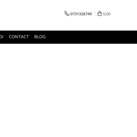
0731326749
0,00
OI
CONTACT
BLOG