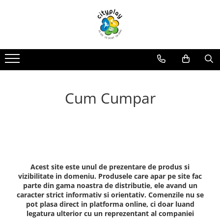
Produse
Oferte
Propuneri Amenajare
ECHIPAMENTE DE JOACA
Oferte echipamente de joaca Scoli
Loc de joaca - Gama Premium
Ansambluri de joaca
Oferte Constructori si Arhitecti
Loc de joaca - Gama Economica
Balansoare
Oferte echipamente de joaca Crese
Propuneri de Amenajare Locuri de
Cum Cumpar
Joaca - Oferte pentru Localitati
Leagane
Oferte Locuinte Private
Mari
Echipamente de joaca pentru
Propuneri de Amenajare Locuri de
Oferte Autoritati locale
interior
Joaca - Oferte pentru Localitati
Mici
Carusele
Oferte Dezvoltatori
Imobiliari/Spatii Rezidentiale
Casute pentru joaca
Oferte Invatamant
Tobogane
Acest site este unul de prezentare de produs si
Educationale si interactive
Oferte echipamente de joaca
vizibilitate in domeniu. Produsele care apar pe site fac
Gradinite
Tunele
parte din gama noastra de distributie, ele avand un
Echipamente dinamice
Oferte Horeca
caracter strict informativ si orientativ. Comenzile nu se
pot plasa direct in platforma online, ci doar luand
Tiroliene
Oferte Personalizate
legatura ulterior cu un reprezentant al companiei
Trambuline