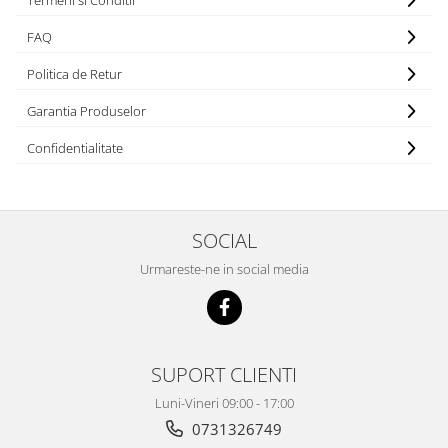
Termeni si Conditii
Echipamente fitness
FAQ
Mese de jocuri
MOBILIER URBAN
Politica de Retur
Garduri/Imprejmuiri
Garantia Produselor
Cosuri de gunoi
Confidentialitate
Panouri pentru informare/Marcaje
Foisoare si pergole
Rastel Biciclete
Banci
SOCIAL
Urmareste-ne in social media
SUPORT CLIENTI
Luni-Vineri 09:00 - 17:00
0731326749