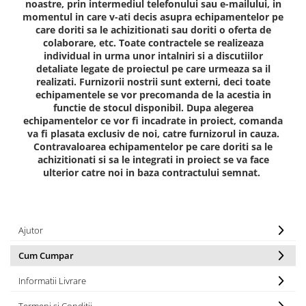
noastre, prin intermediul telefonului sau e-mailului, in
Jocuri cu nisip
momentul in care v-ati decis asupra echipamentelor pe
care doriti sa le achizitionati sau doriti o oferta de
Echipamente de catarat
colaborare, etc. Toate contractele se realizeaza
Trasee echilibristica
individual in urma unor intalniri si a discutiilor
Echipamente tematice
detaliate legate de proiectul pe care urmeaza sa il
realizati. Furnizorii nostrii sunt externi, deci toate
Echipamente persoane cu
echipamentele se vor precomanda de la acestia in
dizabilitati
functie de stocul disponibil. Dupa alegerea
Echipament muzical
echipamentelor ce vor fi incadrate in proiect, comanda
va fi plasata exclusiv de noi, catre furnizorul in cauza.
Animale din cauciuc
Contravaloarea echipamentelor pe care doriti sa le
SPORT SI FITNESS
achizitionati si sa le integrati in proiect se va face
ulterior catre noi in baza contractului semnat.
Skateboarding
Baschet
Fotbal si Handbal
Tenis si Volei
Ajutor
Ciclism
Cum Cumpar
Street Workout
Terenuri Multisport
Informatii Livrare
Trasee Ninja