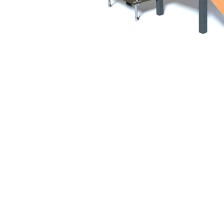
Jocuri cu nisip
Echipamente de catarat
Trasee echilibristica
Echipamente tematice
Echipamente persoane cu
dizabilitati
Echipament muzical
Animale din cauciuc
SPORT SI FITNESS
Skateboarding
Baschet
Fotbal si Handbal
Tenis si Volei
Ciclism
Street Workout
Terenuri Multisport
Trasee Ninja