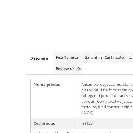
Echipamente fitness
Mese de jocuri
MOBILIER URBAN
Garduri/Imprejmuiri
Cosuri de gunoi
Panouri pentru informare/Marcaje
Foisoare si pergole
Fisa Tehnica
Garantii si Certificate
L
Descriere
Rastel Biciclete
Banci
Review-uri
(0)
Nume produs
Ansamblu de joaca multifunct
dizabilitati este format din 
tobogan si jocuri interactive
panouri. Complexul de joaca 
metalica, fiind construit din o
(INOX).
Cod produs
J38125