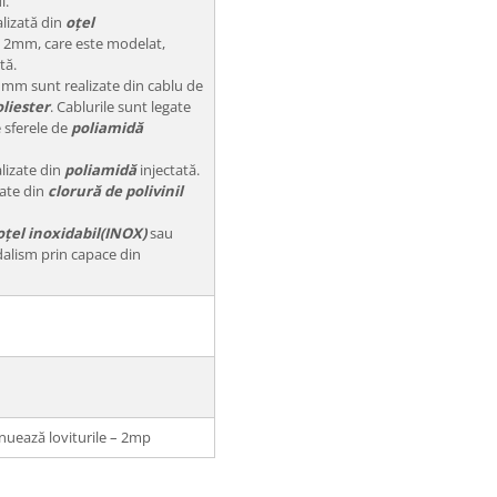
i.
alizată din
oțel
 2mm, care este modelat,
tă.
 mm sunt realizate din cablu de
liester
. Cablurile sunt legate
e sferele de
poliamidă
alizate din
poliamidă
injectată.
zate din
clorură de polivinil
oțel inoxidabil(INOX)
sau
dalism prin capace din
nuează loviturile – 2mp