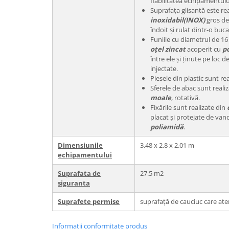
fiabilitatea echipamentulu
Suprafața glisantă este re
inoxidabil(INOX)
gros de
îndoit și rulat dintr-o buca
Funiile cu diametrul de 16
oțel zincat
acoperit cu
po
între ele și ținute pe loc d
injectate.
Piesele din plastic sunt re
Sferele de abac sunt reali
moale
, rotativă.
Fixările sunt realizate din
placat și protejate de van
poliamidă
.
Dimensiunile
3.48 x 2.8 x 2.01 m
echipamentului
Suprafata de
27.5 m2
siguranta
Suprafete permise
suprafață de cauciuc care ate
Informatii conformitate produs