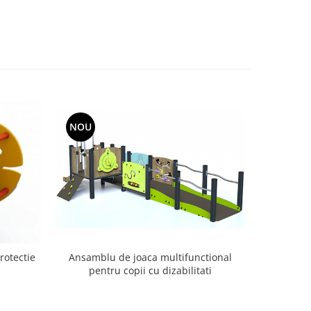
NOU
NOU
rotectie
Ansamblu de joaca multifunctional
Ansambl
pentru copii cu dizabilitati
pent