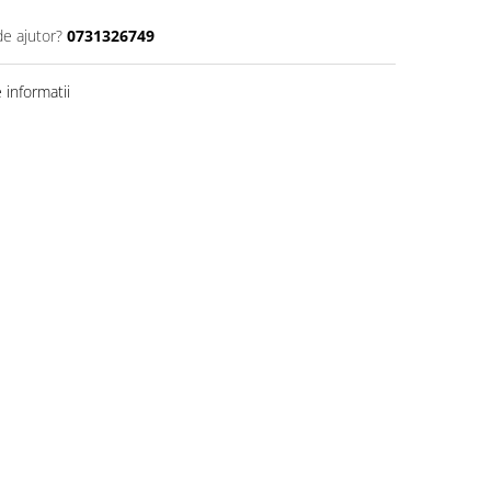
de ajutor?
0731326749
informatii