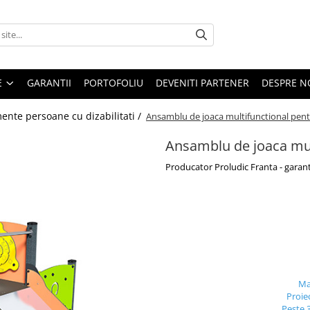
E
GARANTII
PORTOFOLIU
DEVENITI PARTENER
DESPRE N
ente persoane cu dizabilitati /
Ansamblu de joaca multifunctional pentru
Ansamblu de joaca mult
Producator Proludic Franta - garant
Ma
Proie
Peste 