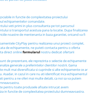
gociabile in functie de complexitatea proiectului
ipul echipamentelor comandate.
tului veti primi in plus consultanta pe tot parcursul
tului si transportul acestuia pana la locatie. Dupa finalizarea
viciile noastre de mentenanta in baza garantiei, oricand va fi
ipamentele CityPlay pentru realizarea unui proiect complet,
icata de echipamente, ne puteti contacta pentru o oferta
ta direct online
formularul
nostru dedicat ofertarii
sunt de prezentare, ele reprezinta o selectie de echipamente
nalize generale a preferintelor clientilor nostrii. Gama
e mult mai diversificata si cuprinde si alte echipamente ce ar
au. Asadar, in cazul in care nu ati identificat inca echipamentul
tati pentru a ne oferi mai multe detalii, ca noi sa va putem
dumneavoastra.
ite pentru toate produsele afisate intrucat avem
liza in functie de complexitatea proiectului dumneavoastra.