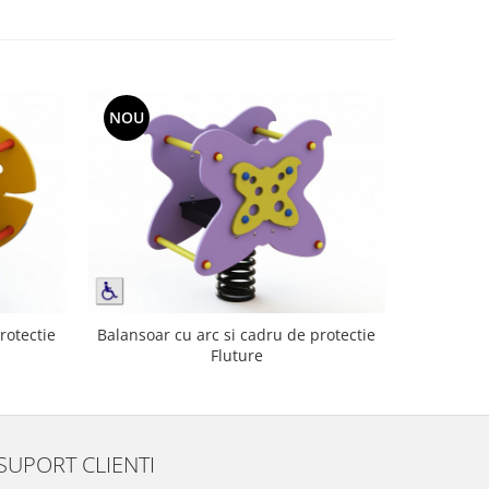
NOU
NOU
rotectie
Balansoar cu arc si cadru de protectie
Balansoar
Fluture
SUPORT CLIENTI