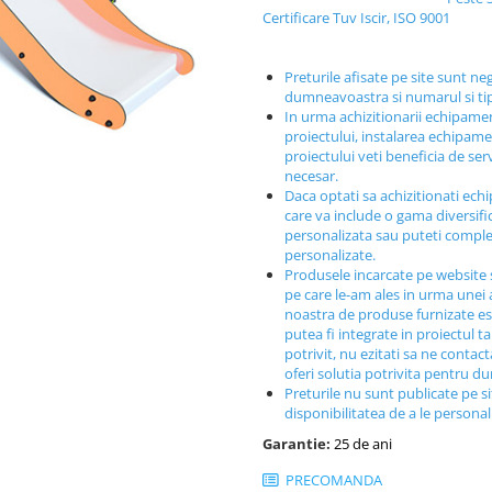
Certificare Tuv Iscir, ISO 9001
Preturile afisate pe site sunt ne
dumneavoastra si numarul si t
In urma achizitionarii echipamen
proiectului, instalarea echipamen
proiectului veti beneficia de ser
necesar.
Daca optati sa achizitionati ech
care va include o gama diversif
personalizata sau puteti comple
personalizate.
Produsele incarcate pe website 
pe care le-am ales in urma unei a
noastra de produse furnizate est
putea fi integrate in proiectul t
potrivit, nu ezitati sa ne contac
oferi solutia potrivita pentru 
Preturile nu sunt publicate pe s
disponibilitatea de a le persona
Garantie:
25 de ani
PRECOMANDA