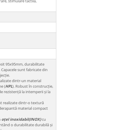
are, stimulare tactila,
psit 95x95mm, durabilitate
 Capacele sunt fabricate din
jecție.
alizate dintr-un material
e (
HPL
). Robust în construcție,
e rezistență la intemperii și la
t realizate dintr-o textură
iderapantă material compact
n
oțel inoxidabil(INOX)
cu
tând o durabilitate durabilă și