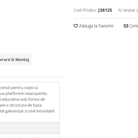
Cod Produs:
J38125
Ai nevoie 
Adauga la Favorite
Cere 
ivrare Si Montaj
ional pentru copii cu
doua platforme neacoperite,
 si educative sub forma de
are o structura de baza
tel galvanizat si otel inoxidabil