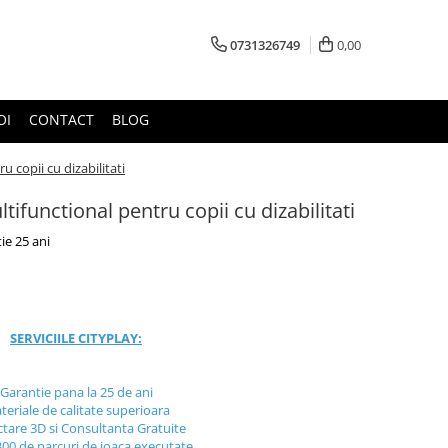
0731326749
0,00
OI
CONTACT
BLOG
 copii cu dizabilitati
ifunctional pentru copii cu dizabilitati
ie 25 ani
SERVICIILE CITYPLAY:
Garantie pana la 25 de ani
teriale de calitate superioara
ctare 3D si Consultanta Gratuite
300 de parcuri de joaca executate