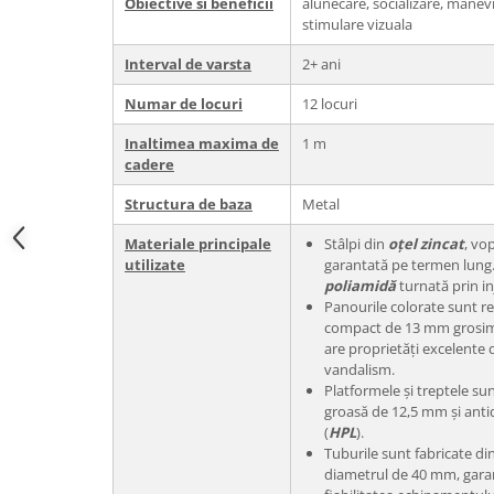
Obiective si beneficii
alunecare, socializare, manevr
stimulare vizuala
Interval de varsta
2+ ani
Numar de locuri
12 locuri
Inaltimea maxima de
1 m
cadere
Structura de baza
Metal
Materiale principale
Stâlpi din
oțel zincat
, vo
utilizate
garantată pe termen lung.
poliamidă
turnată prin in
Panourile colorate sunt re
compact de 13 mm grosim
are proprietăți excelente d
vandalism.
Platformele și treptele sun
groasă de 12,5 mm și ant
(
HPL
).
Tuburile sunt fabricate di
diametrul de 40 mm, garan