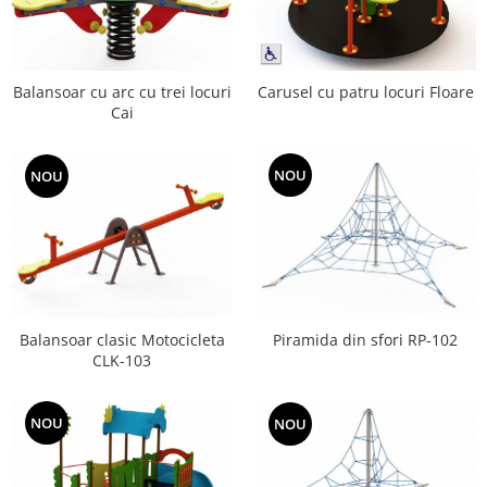
Echipamente fitness
Mese de jocuri
MOBILIER URBAN
Balansoar cu arc cu trei locuri
Carusel cu patru locuri Floare
Garduri/Imprejmuiri
Cai
Cosuri de gunoi
Panouri pentru informare/Marcaje
NOU
NOU
Foisoare si pergole
Rastel Biciclete
Banci
Balansoar clasic Motocicleta
Piramida din sfori RP-102
CLK-103
NOU
NOU