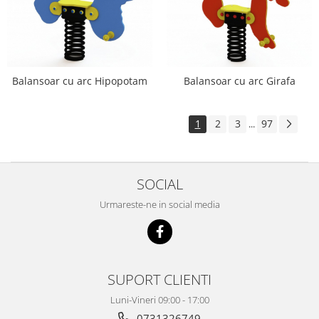
Balansoar cu arc Hipopotam
Balansoar cu arc Girafa
1
2
3
97
...
SOCIAL
Urmareste-ne in social media
SUPORT CLIENTI
Luni-Vineri 09:00 - 17:00
0731326749