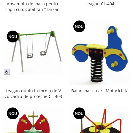
Ansamblu de joaca pentru
Leagan CL-404
Jocuri cu nisip
copii cu dizabilitati "Tarzan"
Echipamente de catarat
Trasee echilibristica
NOU
Echipamente tematice
NOU
Echipamente persoane cu
dizabilitati
Echipament muzical
Animale din cauciuc
SPORT SI FITNESS
Skateboarding
Baschet
Leagan dublu in forma de V
Balansoar cu arc Motocicleta
Fotbal si Handbal
cu cadru de protectie CL-403
Tenis si Volei
Ciclism
NOU
NOU
Street Workout
Terenuri Multisport
Trasee Ninja