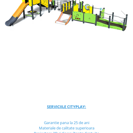
Jocuri cu nisip
Echipamente de catarat
Trasee echilibristica
Echipamente tematice
Echipamente persoane cu
dizabilitati
Echipament muzical
Animale din cauciuc
SPORT SI FITNESS
Skateboarding
Baschet
Fotbal si Handbal
Tenis si Volei
Ciclism
SERVICIILE CITYPLAY:
Street Workout
Terenuri Multisport
Garantie pana la 25 de ani
Materiale de calitate superioara
Trasee Ninja