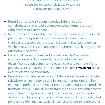
Proiectare 3D si Consultanta Gratuite
Echipamente fitness
Peste 300 de parcuri de joaca executate
Certificare Tuv Iscir, ISO 9001
Mese de jocuri
MOBILIER URBAN
Preturile afisate pe site sunt negociabile in functie de
Garduri/Imprejmuiri
complexitatea proiectului dumneavoastra si numarul si tipul
Cosuri de gunoi
echipamentelor comandate.
In urma achizitionarii echipamentului veti primi in plus consultanta
Panouri pentru informare/Marcaje
pe tot parcursul proiectului, instalarea echipamentului si
Foisoare si pergole
transportul acestuia pana la locatie. Dupa finalizarea proiectului
veti beneficia de serviciile noastre de mentenanta in baza garantiei,
Rastel Biciclete
oricand va fi necesar.
Banci
Daca optati sa achizitionati echipamentele CityPlay pentru
realizarea unui proiect complet, care va include o gama
diversificata de echipamente, ne puteti contacta pentru o oferta
personalizata sau puteti completa direct online
formularul
nostru
dedicat ofertarii personalizate.
Produsele incarcate pe website sunt de prezentare, ele reprezinta o
selectie de echipamente pe care le-am ales in urma unei analize
generale a preferintelor clientilor nostrii. Gama noastra de produse
furnizate este mult mai diversificata si cuprinde si alte echipamente
ce ar putea fi integrate in proiectul tau. Asadar, in cazul in care nu
ati identificat inca echipamentul potrivit, nu ezitati sa ne contactati
pentru a ne oferi mai multe detalii, ca noi sa va putem oferi solutia