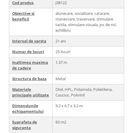
Cod produs
J38122
Obiective si
alunecare, socializare, catarare,
beneficii
manevrare, traversare, stimulare
tactila, stimulare vizuala, joc de rol,
echilibru
Interval de varsta
2+ ani
Numar de locuri
25 locuri
Inaltimea maxima
1.37 m
de cadere
Structura de baza
Metal
Materiale
Otel, HPL, Poliamida, Polietilena,
principale utilizate
Cauciuc, Polivinil
Dimensiunile
9.2 x 6.7 x 3.2 m
echipamentului
Suprafata de
83 m2
siguranta