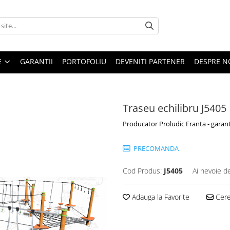
E
GARANTII
PORTOFOLIU
DEVENITI PARTENER
DESPRE N
Traseu echilibru J5405
Producator Proludic Franta - garant
PRECOMANDA
Cod Produs:
J5405
Ai nevoie d
Adauga la Favorite
Cere 