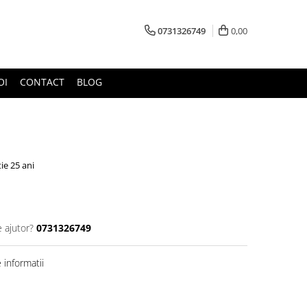
0731326749
0,00
OI
CONTACT
BLOG
ie 25 ani
e ajutor?
0731326749
informatii