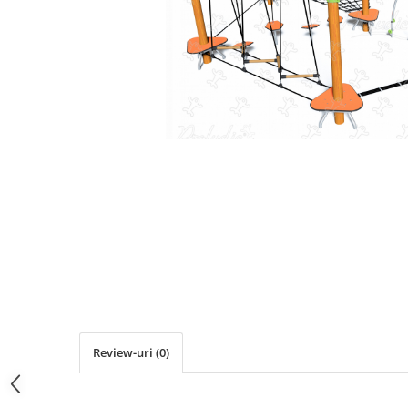
Jocuri cu nisip
Echipamente de catarat
Trasee echilibristica
Echipamente tematice
Echipamente persoane cu
dizabilitati
Echipament muzical
Animale din cauciuc
SPORT SI FITNESS
Skateboarding
Baschet
Fotbal si Handbal
Tenis si Volei
Ciclism
Street Workout
Review-uri
(0)
Terenuri Multisport
Trasee Ninja