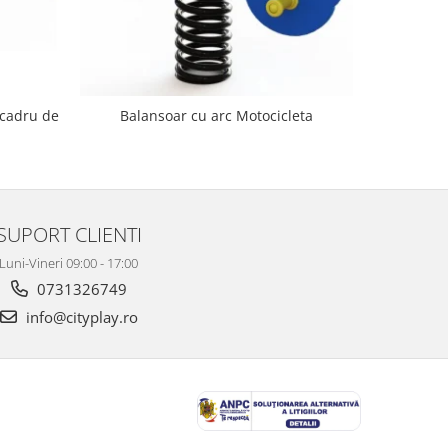
 cadru de
Balanso
Balansoar cu arc Motocicleta
SUPORT CLIENTI
Luni-Vineri 09:00 - 17:00
0731326749
info@cityplay.ro