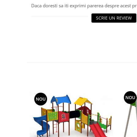
Echipamente fitness
Daca doresti sa iti exprimi parerea despre acest 
Mese de jocuri
SCRIE UN REVIEW
MOBILIER URBAN
Garduri/Imprejmuiri
Cosuri de gunoi
Panouri pentru informare/Marcaje
Foisoare si pergole
Rastel Biciclete
Banci
NOU
NOU