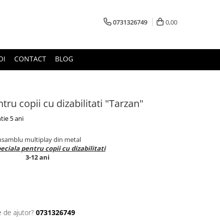
0731326749
0,00
OI
CONTACT
BLOG
ru copii cu dizabilitati "Tarzan"
tie 5 ani
samblu multiplay din metal
eciala pentru copii cu dizabilitati
3-12 ani
e de ajutor?
0731326749