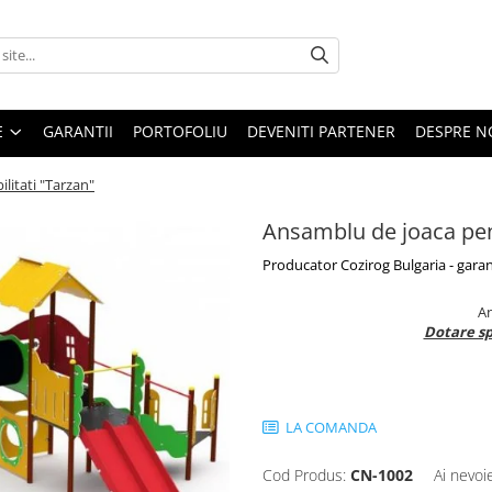
E
GARANTII
PORTOFOLIU
DEVENITI PARTENER
DESPRE N
litati "Tarzan"
Ansamblu de joaca pent
Producator Cozirog Bulgaria - garan
An
Dotare sp
LA COMANDA
Cod Produs:
CN-1002
Ai nevoi