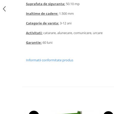
Echipamente fitness
Suprafata de siguranta:
50.10 mp
Mese de jocuri
Inaltime de cadere:
1.500 mm
MOBILIER URBAN
Categorie de varsta:
3-12 ani
Garduri/Imprejmuiri
Cosuri de gunoi
Activitati:
catarare, alunecare, comunicare, urcare
Panouri pentru informare/Marcaje
Garantie:
60 luni
Foisoare si pergole
Rastel Biciclete
Banci
Informatii conformitate produs