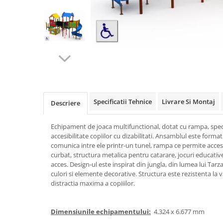
Jocuri cu nisip
Echipamente de catarat
Trasee echilibristica
Echipamente tematice
Echipamente persoane cu
dizabilitati
Echipament muzical
Animale din cauciuc
Specificatii Tehnice
Livrare Si Montaj
Descriere
SPORT SI FITNESS
Echipament de joaca multifunctional, dotat cu rampa, spec
Skateboarding
accesibilitate copiilor cu dizabilitati. Ansamblul este forma
Baschet
comunica intre ele printr-un tunel, rampa ce permite accesu
Fotbal si Handbal
curbat, structura metalica pentru catarare, jocuri educativ
acces. Design-ul este inspirat din jungla, din lumea lui Tarza
Tenis si Volei
culori si elemente decorative. Structura este rezistenta la 
Ciclism
distractia maxima a copiiilor.
Street Workout
Terenuri Multisport
Dimensiunile echipamentului:
4.324 х 6.677 mm
Trasee Ninja