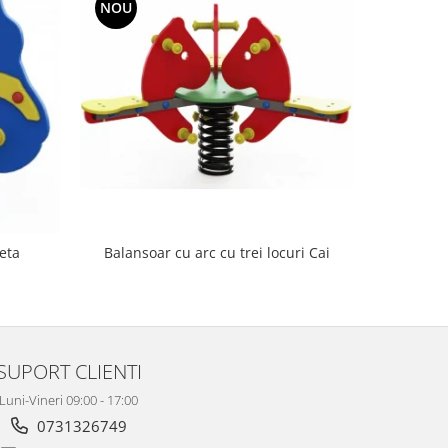
NOU
NOU
Balansoar cu arc cu trei locuri Cai
Carus
eta
SUPORT CLIENTI
Luni-Vineri 09:00 - 17:00
0731326749