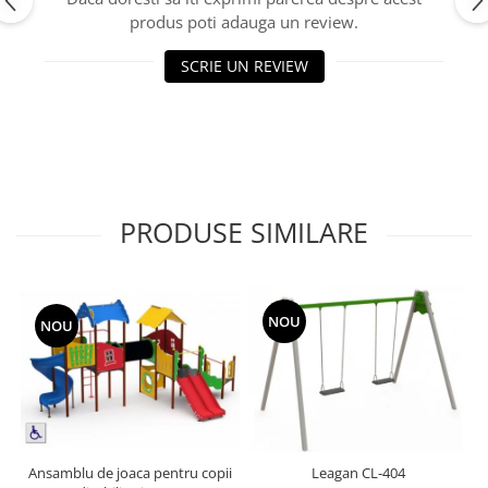
Echipamente fitness
produs poti adauga un review.
Mese de jocuri
SCRIE UN REVIEW
MOBILIER URBAN
Garduri/Imprejmuiri
Cosuri de gunoi
Panouri pentru informare/Marcaje
Foisoare si pergole
Rastel Biciclete
PRODUSE SIMILARE
Banci
NOU
NOU
Ansamblu de joaca pentru copii
Leagan CL-404