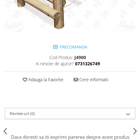
Jocuri cu nisip
Echipamente de catarat
Trasee echilibristica
Echipamente tematice
Echipamente persoane cu
dizabilitati
PRECOMANDA
Echipament muzical
Cod Produs:
J4900
Animale din cauciuc
Ai nevoie de ajutor?
0731326749
SPORT SI FITNESS
Adauga la Favorite
Cere informatii
Skateboarding
Baschet
Fotbal si Handbal
Tenis si Volei
Ciclism
Review-uri
(0)
Street Workout
Terenuri Multisport
Daca doresti sa iti exprimi parerea despre acest produs
Trasee Ninja