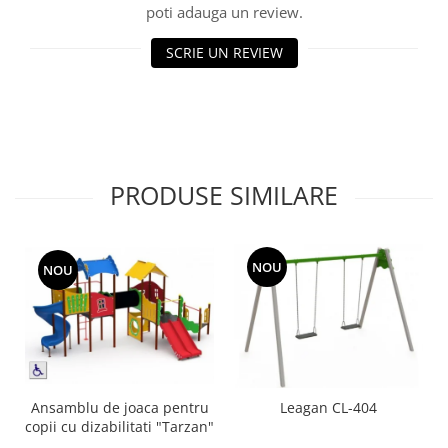
poti adauga un review.
Echipamente fitness
Mese de jocuri
SCRIE UN REVIEW
MOBILIER URBAN
Garduri/Imprejmuiri
Cosuri de gunoi
Panouri pentru informare/Marcaje
Foisoare si pergole
PRODUSE SIMILARE
Rastel Biciclete
Banci
NOU
NOU
Ansamblu de joaca pentru
Leagan CL-404
copii cu dizabilitati "Tarzan"