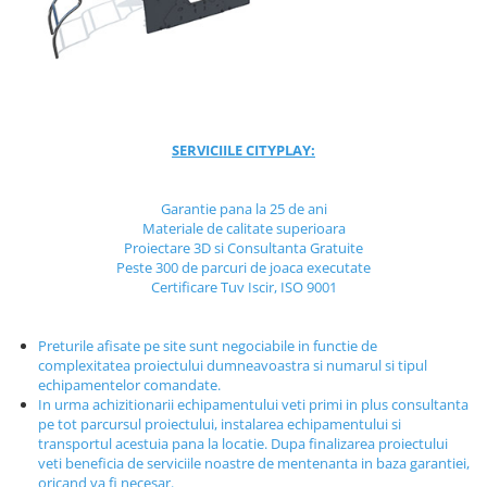
Jocuri cu nisip
Echipamente de catarat
Trasee echilibristica
Echipamente tematice
Echipamente persoane cu
SERVICIILE CITYPLAY:
dizabilitati
Echipament muzical
Garantie pana la 25 de ani
Animale din cauciuc
Materiale de calitate superioara
SPORT SI FITNESS
Proiectare 3D si Consultanta Gratuite
Peste 300 de parcuri de joaca executate
Skateboarding
Certificare Tuv Iscir, ISO 9001
Baschet
Fotbal si Handbal
Preturile afisate pe site sunt negociabile in functie de
Tenis si Volei
complexitatea proiectului dumneavoastra si numarul si tipul
echipamentelor comandate.
Ciclism
In urma achizitionarii echipamentului veti primi in plus consultanta
Street Workout
pe tot parcursul proiectului, instalarea echipamentului si
transportul acestuia pana la locatie. Dupa finalizarea proiectului
Terenuri Multisport
veti beneficia de serviciile noastre de mentenanta in baza garantiei,
Trasee Ninja
oricand va fi necesar.