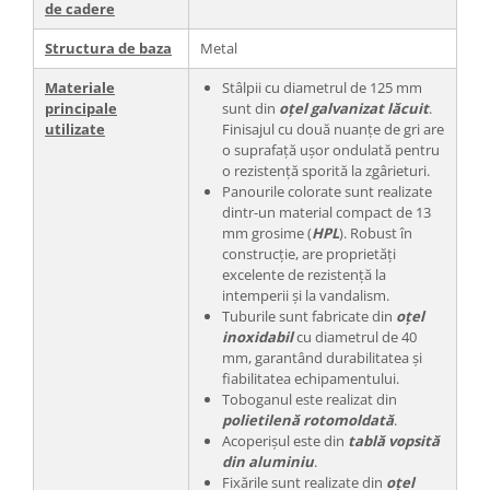
de cadere
Structura de baza
Metal
Materiale
Stâlpii cu diametrul de 125 mm
principale
sunt din
oțel galvanizat lăcuit
.
utilizate
Finisajul cu două nuanțe de gri are
o suprafață ușor ondulată pentru
o rezistență sporită la zgârieturi.
Panourile colorate sunt realizate
dintr-un material compact de 13
mm grosime (
HPL
). Robust în
construcție, are proprietăți
excelente de rezistență la
intemperii și la vandalism.
Tuburile sunt fabricate din
oțel
inoxidabil
cu diametrul de 40
mm, garantând durabilitatea și
fiabilitatea echipamentului.
Toboganul este realizat din
polietilenă rotomoldată
.
Acoperișul este din
tablă vopsită
din aluminiu
.
Fixările sunt realizate din
oțel