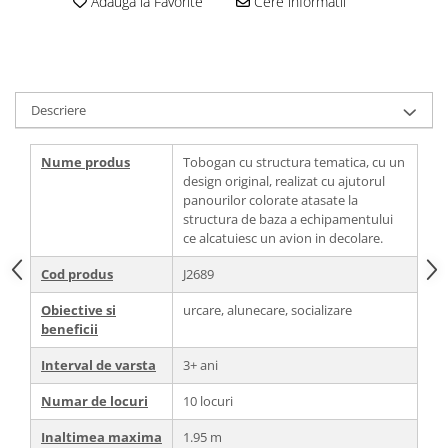
Adauga la Favorite
Cere informatii
Descriere
Nume produs
Tobogan cu structura tematica, cu un
design original, realizat cu ajutorul
panourilor colorate atasate la
structura de baza a echipamentului
ce alcatuiesc un avion in decolare.
Cod produs
J2689
Obiective si
urcare, alunecare, socializare
beneficii
Interval de varsta
3+ ani
Numar de locuri
10 locuri
Inaltimea maxima
1.95 m