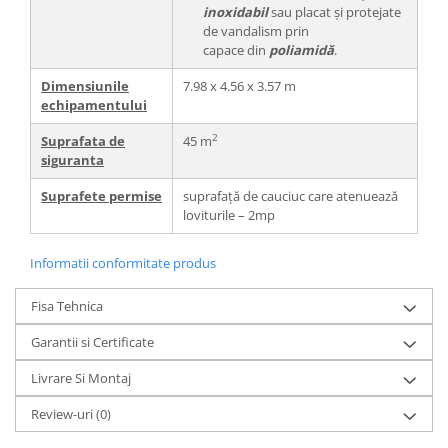
inoxidabil
sau placat și protejate
de vandalism prin
capace din
poliamidă
.
Dimensiunile
7.98 x 4.56 x 3.57 m
echipamentului
2
Suprafata de
45 m
siguranta
Suprafete permise
suprafață de cauciuc care atenuează
loviturile – 2mp
Informatii conformitate produs
Fisa Tehnica
Garantii si Certificate
Livrare Si Montaj
Review-uri
(0)