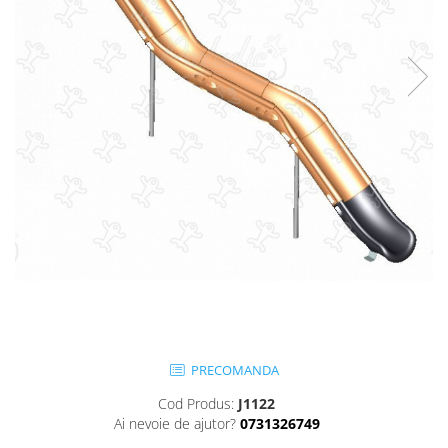
Jocuri cu nisip
Echipamente de catarat
Trasee echilibristica
Echipamente tematice
Echipamente persoane cu
dizabilitati
Echipament muzical
Animale din cauciuc
SPORT SI FITNESS
Skateboarding
Baschet
Fotbal si Handbal
Tenis si Volei
Ciclism
PRECOMANDA
Street Workout
Cod Produs:
J1122
Terenuri Multisport
Ai nevoie de ajutor?
0731326749
Trasee Ninja