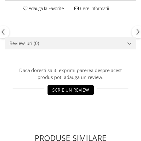
Echipamente fitness
Adauga la Favorite
Cere informatii
Mese de jocuri
MOBILIER URBAN
Garduri/Imprejmuiri
Cosuri de gunoi
Review-uri
(0)
Panouri pentru informare/Marcaje
Foisoare si pergole
Rastel Biciclete
Daca doresti sa iti exprimi parerea despre acest
Banci
produs poti adauga un review.
SCRIE UN REVIEW
PRODUSE SIMILARE