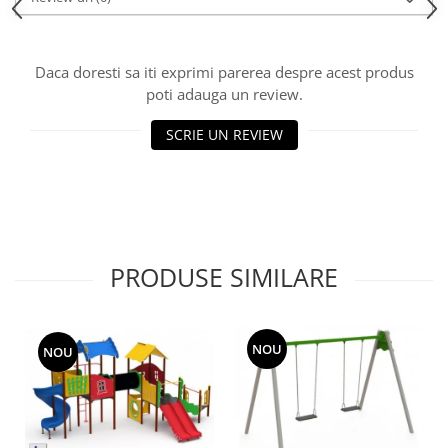
Echipamente fitness
Mese de jocuri
MOBILIER URBAN
Daca doresti sa iti exprimi parerea despre acest produs
poti adauga un review.
Garduri/Imprejmuiri
Cosuri de gunoi
SCRIE UN REVIEW
Panouri pentru informare/Marcaje
Foisoare si pergole
Rastel Biciclete
Banci
PRODUSE SIMILARE
NOU
NOU