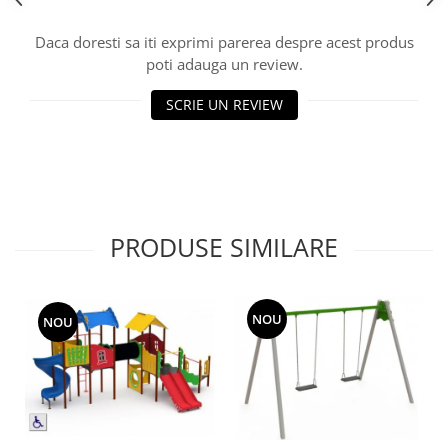
Echipamente fitness
Daca doresti sa iti exprimi parerea despre acest produs
Mese de jocuri
poti adauga un review.
MOBILIER URBAN
Garduri/Imprejmuiri
SCRIE UN REVIEW
Cosuri de gunoi
Panouri pentru informare/Marcaje
Foisoare si pergole
Rastel Biciclete
Banci
PRODUSE SIMILARE
NOU
NOU