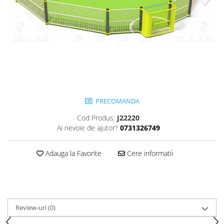
Jocuri cu nisip
Echipamente de catarat
Trasee echilibristica
Echipamente tematice
Echipamente persoane cu
dizabilitati
Echipament muzical
Animale din cauciuc
PRECOMANDA
SPORT SI FITNESS
Cod Produs:
J22220
Ai nevoie de ajutor?
0731326749
Skateboarding
Baschet
Adauga la Favorite
Cere informatii
Fotbal si Handbal
Tenis si Volei
Ciclism
Street Workout
Terenuri Multisport
Review-uri
(0)
Trasee Ninja