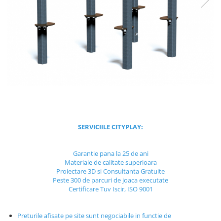
Jocuri cu nisip
Echipamente de catarat
Trasee echilibristica
Echipamente tematice
Echipamente persoane cu
dizabilitati
Echipament muzical
Animale din cauciuc
SPORT SI FITNESS
Skateboarding
SERVICIILE CITYPLAY:
Baschet
Fotbal si Handbal
Garantie pana la 25 de ani
Materiale de calitate superioara
Tenis si Volei
Proiectare 3D si Consultanta Gratuite
Ciclism
Peste 300 de parcuri de joaca executate
Certificare Tuv Iscir, ISO 9001
Street Workout
Terenuri Multisport
Trasee Ninja
Preturile afisate pe site sunt negociabile in functie de