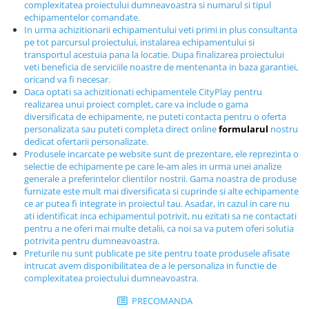
complexitatea proiectului dumneavoastra si numarul si tipul
Echipamente fitness
echipamentelor comandate.
Mese de jocuri
In urma achizitionarii echipamentului veti primi in plus consultanta
pe tot parcursul proiectului, instalarea echipamentului si
MOBILIER URBAN
transportul acestuia pana la locatie. Dupa finalizarea proiectului
veti beneficia de serviciile noastre de mentenanta in baza garantiei,
Garduri/Imprejmuiri
oricand va fi necesar.
Cosuri de gunoi
Daca optati sa achizitionati echipamentele CityPlay pentru
Panouri pentru informare/Marcaje
realizarea unui proiect complet, care va include o gama
diversificata de echipamente, ne puteti contacta pentru o oferta
Foisoare si pergole
personalizata sau puteti completa direct online
formularul
nostru
Rastel Biciclete
dedicat ofertarii personalizate.
Produsele incarcate pe website sunt de prezentare, ele reprezinta o
Banci
selectie de echipamente pe care le-am ales in urma unei analize
generale a preferintelor clientilor nostrii. Gama noastra de produse
furnizate este mult mai diversificata si cuprinde si alte echipamente
ce ar putea fi integrate in proiectul tau. Asadar, in cazul in care nu
ati identificat inca echipamentul potrivit, nu ezitati sa ne contactati
pentru a ne oferi mai multe detalii, ca noi sa va putem oferi solutia
potrivita pentru dumneavoastra.
Preturile nu sunt publicate pe site pentru toate produsele afisate
intrucat avem disponibilitatea de a le personaliza in functie de
complexitatea proiectului dumneavoastra.
PRECOMANDA