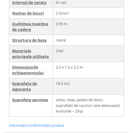
Interval de varsta
6+ ani
Numar de locuri
2 locuri
Inaltimea maxima
0.55 m
de cadere
Structura de baza
metal
Materiale
Otel
principale utilizate
Dimensiunile
2.3 x 1.2 x 2.2 m
echipamentului
Suprafata de
18.5 m2
siguranta
Suprafete permise
iarba, nisip, pelete de lemn,
suprafață de cauciuc care atenuează
loviturile – 2mp
Informatii conformitate produs