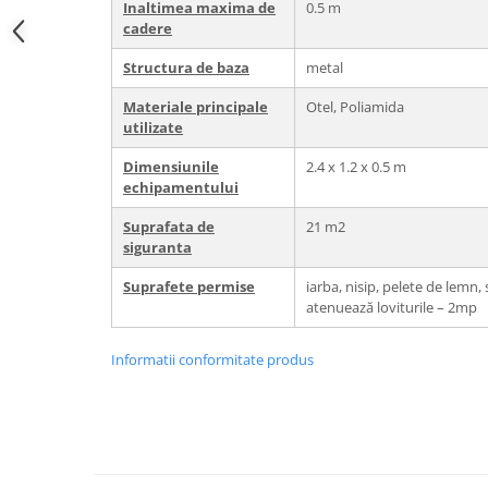
Inaltimea maxima de
0.5 m
cadere
Structura de baza
metal
Materiale principale
Otel, Poliamida
utilizate
Dimensiunile
2.4 x 1.2 x 0.5 m
echipamentului
Suprafata de
21 m2
siguranta
Suprafete permise
iarba, nisip, pelete de lemn,
atenuează loviturile – 2mp
Informatii conformitate produs