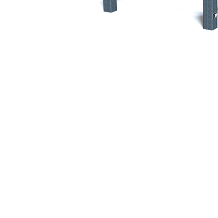
Jocuri cu nisip
Echipamente de catarat
Trasee echilibristica
Echipamente tematice
Echipamente persoane cu
dizabilitati
Echipament muzical
Animale din cauciuc
SPORT SI FITNESS
Skateboarding
Baschet
Fotbal si Handbal
Tenis si Volei
Ciclism
Street Workout
Terenuri Multisport
Trasee Ninja