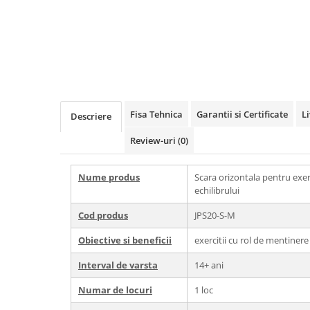
Echipamente fitness
Mese de jocuri
MOBILIER URBAN
Garduri/Imprejmuiri
Cosuri de gunoi
Panouri pentru informare/Marcaje
Fisa Tehnica
Garantii si Certificate
L
Descriere
Foisoare si pergole
Rastel Biciclete
Review-uri
(0)
Banci
Nume produs
Scara orizontala pentru exer
echilibrului
Cod produs
JPS20-S-M
Obiective si beneficii
exercitii cu rol de mentinere 
Interval de varsta
14+ ani
Numar de locuri
1 loc