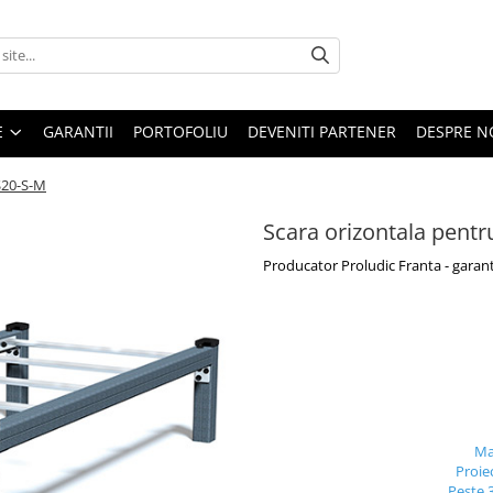
E
GARANTII
PORTOFOLIU
DEVENITI PARTENER
DESPRE N
PS20-S-M
Scara orizontala pentru
Producator Proludic Franta - garant
Ma
Proie
Peste 