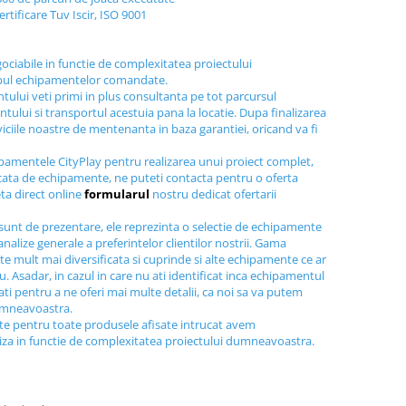
ertificare Tuv Iscir, ISO 9001
gociabile in functie de complexitatea proiectului
ipul echipamentelor comandate.
tului veti primi in plus consultanta pe tot parcursul
tului si transportul acestuia pana la locatie. Dupa finalizarea
viciile noastre de mentenanta in baza garantiei, oricand va fi
ipamentele CityPlay pentru realizarea unui proiect complet,
icata de echipamente, ne puteti contacta pentru o oferta
ta direct online
formularul
nostru dedicat ofertarii
sunt de prezentare, ele reprezinta o selectie de echipamente
nalize generale a preferintelor clientilor nostrii. Gama
e mult mai diversificata si cuprinde si alte echipamente ce ar
au. Asadar, in cazul in care nu ati identificat inca echipamentul
tati pentru a ne oferi mai multe detalii, ca noi sa va putem
dumneavoastra.
ite pentru toate produsele afisate intrucat avem
liza in functie de complexitatea proiectului dumneavoastra.