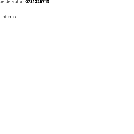
oie de ajutor?
0731326749
informatii