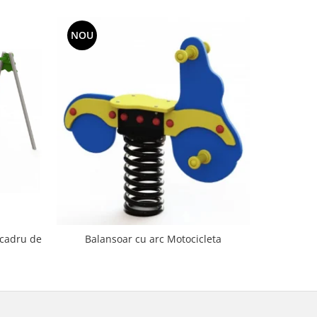
NOU
NOU
 cadru de
Balanso
Balansoar cu arc Motocicleta