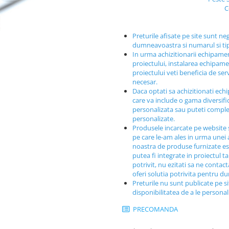
C
Preturile afisate pe site sunt ne
dumneavoastra si numarul si t
In urma achizitionarii echipamen
proiectului, instalarea echipamen
proiectului veti beneficia de ser
necesar.
Daca optati sa achizitionati ech
care va include o gama diversif
personalizata sau puteti comple
personalizate.
Produsele incarcate pe website 
pe care le-am ales in urma unei a
noastra de produse furnizate est
putea fi integrate in proiectul t
potrivit, nu ezitati sa ne contac
oferi solutia potrivita pentru 
Preturile nu sunt publicate pe s
disponibilitatea de a le persona
PRECOMANDA