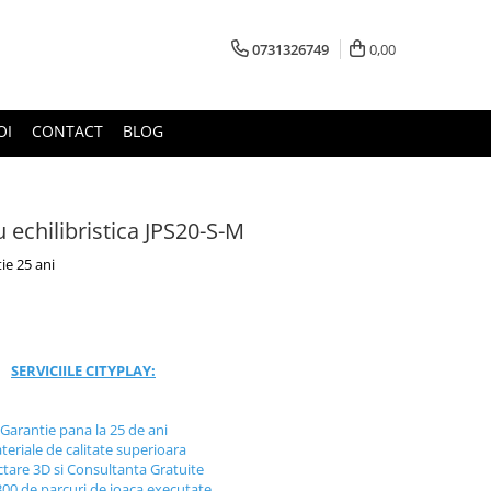
0731326749
0,00
OI
CONTACT
BLOG
 echilibristica JPS20-S-M
ie 25 ani
SERVICIILE CITYPLAY:
Garantie pana la 25 de ani
teriale de calitate superioara
ctare 3D si Consultanta Gratuite
300 de parcuri de joaca executate