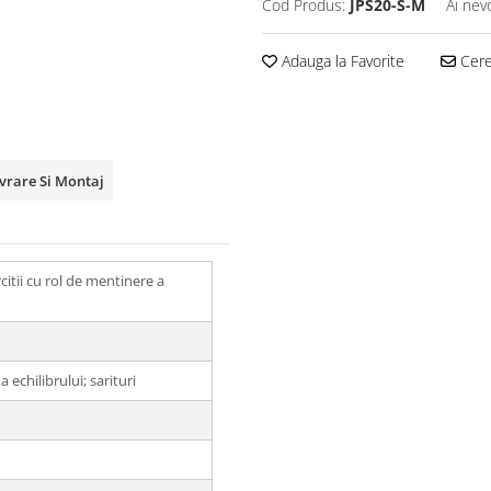
Cod Produs:
JPS20-S-M
Ai nev
Adauga la Favorite
Cere 
ivrare Si Montaj
citii cu rol de mentinere a
a echilibrului; sarituri