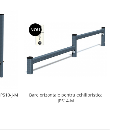
NOU
NOU
 JPS10-J-M
Bare orizontale pentru echilibristica
Bare p
JPS14-M