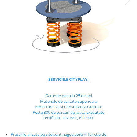
Jocuri cu nisip
Echipamente de catarat
Trasee echilibristica
Echipamente tematice
Echipamente persoane cu
dizabilitati
Echipament muzical
Animale din cauciuc
SPORT SI FITNESS
Skateboarding
SERVICIILE CITYPLAY:
Baschet
Fotbal si Handbal
Garantie pana la 25 de ani
Materiale de calitate superioara
Tenis si Volei
Proiectare 3D si Consultanta Gratuite
Ciclism
Peste 300 de parcuri de joaca executate
Street Workout
Certificare Tuv Iscir, ISO 9001
Terenuri Multisport
Trasee Ninja
Preturile afisate pe site sunt negociabile in functie de