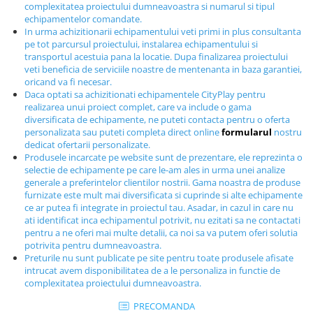
complexitatea proiectului dumneavoastra si numarul si tipul
Echipamente fitness
echipamentelor comandate.
Mese de jocuri
In urma achizitionarii echipamentului veti primi in plus consultanta
pe tot parcursul proiectului, instalarea echipamentului si
MOBILIER URBAN
transportul acestuia pana la locatie. Dupa finalizarea proiectului
Garduri/Imprejmuiri
veti beneficia de serviciile noastre de mentenanta in baza garantiei,
oricand va fi necesar.
Cosuri de gunoi
Daca optati sa achizitionati echipamentele CityPlay pentru
Panouri pentru informare/Marcaje
realizarea unui proiect complet, care va include o gama
diversificata de echipamente, ne puteti contacta pentru o oferta
Foisoare si pergole
personalizata sau puteti completa direct online
formularul
nostru
Rastel Biciclete
dedicat ofertarii personalizate.
Produsele incarcate pe website sunt de prezentare, ele reprezinta o
Banci
selectie de echipamente pe care le-am ales in urma unei analize
generale a preferintelor clientilor nostrii. Gama noastra de produse
furnizate este mult mai diversificata si cuprinde si alte echipamente
ce ar putea fi integrate in proiectul tau. Asadar, in cazul in care nu
ati identificat inca echipamentul potrivit, nu ezitati sa ne contactati
pentru a ne oferi mai multe detalii, ca noi sa va putem oferi solutia
potrivita pentru dumneavoastra.
Preturile nu sunt publicate pe site pentru toate produsele afisate
intrucat avem disponibilitatea de a le personaliza in functie de
complexitatea proiectului dumneavoastra.
PRECOMANDA