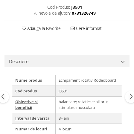
Cod Produs:
J3501
Ai nevoie de ajutor?
0731326749
Adauga la Favorite
Cere informatii
Descriere
Nume produs
Echipament rotativ Rodeoboard
Cod produs
J3501
Obiective si
balansare; rotatie; echilibru;
beneficii
stimulare musculara
Interval de varsta
8+ ani
Numar de locuri
4 locuri