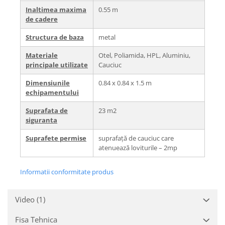
Inaltimea maxima
0.55 m
de cadere
Structura de baza
metal
Materiale
Otel, Poliamida, HPL, Aluminiu,
principale utilizate
Cauciuc
Dimensiunile
0.84 x 0.84 x 1.5 m
echipamentului
Suprafata de
23 m2
siguranta
Suprafete permise
suprafață de cauciuc care
atenuează loviturile – 2mp
Informatii conformitate produs
Video
(1)
Fisa Tehnica