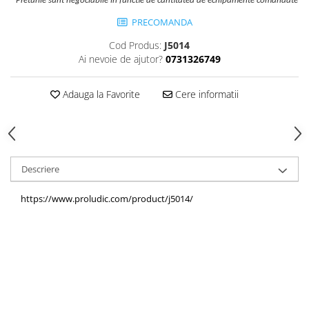
*Preturile sunt negociabile in functie de cantitatea de echipamente comandate
Echipamente fitness
PRECOMANDA
Mese de jocuri
Cod Produs:
J5014
MOBILIER URBAN
Ai nevoie de ajutor?
0731326749
Garduri/Imprejmuiri
Cosuri de gunoi
Adauga la Favorite
Cere informatii
Panouri pentru informare/Marcaje
Foisoare si pergole
Rastel Biciclete
Banci
Descriere
https://www.proludic.com/product/j5014/