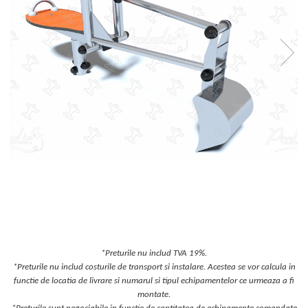
Jocuri cu nisip
Echipamente de catarat
Trasee echilibristica
Echipamente tematice
Echipamente persoane cu
dizabilitati
Echipament muzical
Animale din cauciuc
SPORT SI FITNESS
Skateboarding
Baschet
Fotbal si Handbal
Tenis si Volei
Ciclism
*Preturile nu includ TVA 19%.
Street Workout
*Preturile nu includ costurile de transport si instalare. Acestea se vor calcula in
Terenuri Multisport
functie de locatia de livrare si numarul si tipul echipamentelor ce urmeaza a fi
montate.
Trasee Ninja