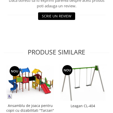
Daca doresti sa iti exprimi parerea despre acest produs
Echipamente fitness
poti adauga un review.
Mese de jocuri
SCRIE UN REVIEW
MOBILIER URBAN
Garduri/Imprejmuiri
Cosuri de gunoi
Panouri pentru informare/Marcaje
Foisoare si pergole
PRODUSE SIMILARE
Rastel Biciclete
Banci
NOU
NOU
Ansamblu de joaca pentru
Leagan CL-404
copii cu dizabilitati "Tarzan"