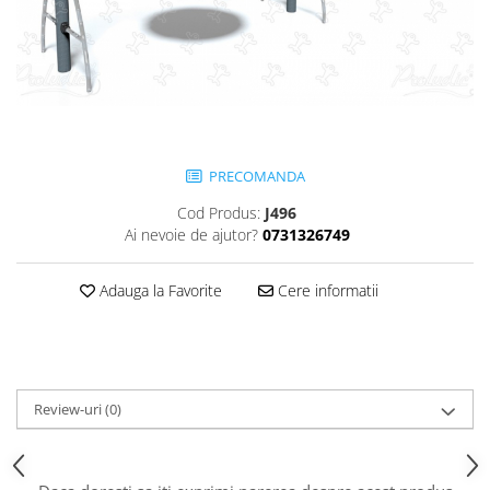
Jocuri cu nisip
Echipamente de catarat
Trasee echilibristica
Echipamente tematice
Echipamente persoane cu
dizabilitati
PRECOMANDA
Echipament muzical
Cod Produs:
J496
Animale din cauciuc
Ai nevoie de ajutor?
0731326749
SPORT SI FITNESS
Skateboarding
Adauga la Favorite
Cere informatii
Baschet
Fotbal si Handbal
Tenis si Volei
Ciclism
Review-uri
(0)
Street Workout
Terenuri Multisport
Trasee Ninja