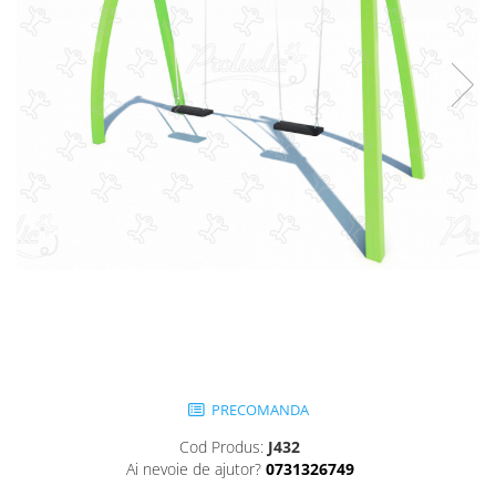
Jocuri cu nisip
Echipamente de catarat
Trasee echilibristica
Echipamente tematice
Echipamente persoane cu
dizabilitati
Echipament muzical
Animale din cauciuc
SPORT SI FITNESS
Skateboarding
Baschet
Fotbal si Handbal
Tenis si Volei
Ciclism
PRECOMANDA
Street Workout
Cod Produs:
J432
Terenuri Multisport
Ai nevoie de ajutor?
0731326749
Trasee Ninja