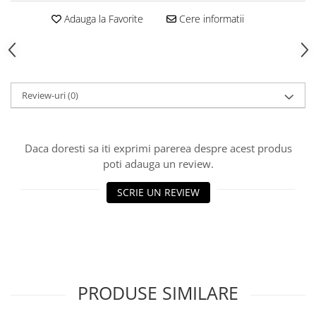
Echipamente fitness
Adauga la Favorite
Cere informatii
Mese de jocuri
MOBILIER URBAN
Garduri/Imprejmuiri
Cosuri de gunoi
Review-uri
(0)
Panouri pentru informare/Marcaje
Foisoare si pergole
Rastel Biciclete
Daca doresti sa iti exprimi parerea despre acest produs
Banci
poti adauga un review.
SCRIE UN REVIEW
PRODUSE SIMILARE