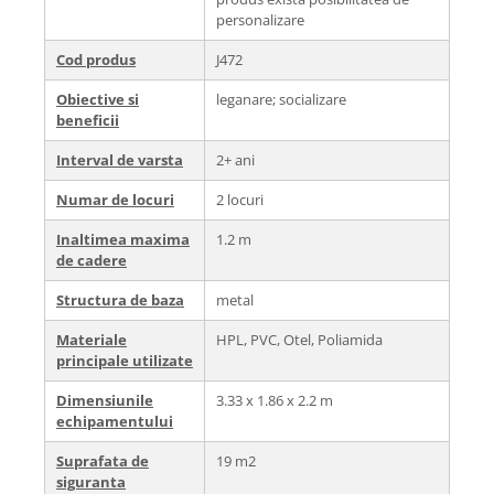
personalizare
Cod produs
J472
Obiective si
leganare; socializare
beneficii
Interval de varsta
2+ ani
Numar de locuri
2 locuri
Inaltimea maxima
1.2 m
de cadere
Structura de baza
metal
Materiale
HPL, PVC, Otel, Poliamida
principale utilizate
Dimensiunile
3.33 x 1.86 x 2.2 m
echipamentului
Suprafata de
19 m2
siguranta