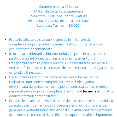
Echipamente fitness
Garantie pana la 25 de ani
Mese de jocuri
Materiale de calitate superioara
Proiectare 3D si Consultanta Gratuite
MOBILIER URBAN
Peste 300 de parcuri de joaca executate
Certificare Tuv Iscir, ISO 9001
Garduri/Imprejmuiri
Cosuri de gunoi
Panouri pentru informare/Marcaje
Preturile afisate pe site sunt negociabile in functie de
complexitatea proiectului dumneavoastra si numarul si tipul
Foisoare si pergole
echipamentelor comandate.
Rastel Biciclete
In urma achizitionarii echipamentului veti primi in plus consultanta
pe tot parcursul proiectului, instalarea echipamentului si
Banci
transportul acestuia pana la locatie. Dupa finalizarea proiectului
veti beneficia de serviciile noastre de mentenanta in baza garantiei,
oricand va fi necesar.
Daca optati sa achizitionati echipamentele CityPlay pentru
realizarea unui proiect complet, care va include o gama
diversificata de echipamente, ne puteti contacta pentru o oferta
personalizata sau puteti completa direct online
formularul
nostru
dedicat ofertarii personalizate.
Produsele incarcate pe website sunt de prezentare, ele reprezinta o
selectie de echipamente pe care le-am ales in urma unei analize
generale a preferintelor clientilor nostrii. Gama noastra de produse
furnizate este mult mai diversificata si cuprinde si alte echipamente