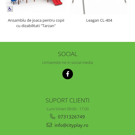
Ansamblu de joaca pentru copii
Leagan CL-404
cu dizabilitati "Tarzan"
SOCIAL
Urmareste-ne in social media
SUPORT CLIENTI
Luni-Vineri 09:00 - 17:00
0731326749
info@cityplay.ro