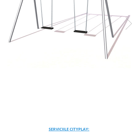
Jocuri cu nisip
Echipamente de catarat
Trasee echilibristica
Echipamente tematice
Echipamente persoane cu
dizabilitati
Echipament muzical
Animale din cauciuc
SPORT SI FITNESS
Skateboarding
Baschet
Fotbal si Handbal
Tenis si Volei
Ciclism
Street Workout
Terenuri Multisport
SERVICIILE CITYPLAY:
Trasee Ninja