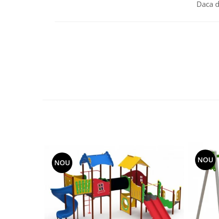
Daca d
Echipamente fitness
Mese de jocuri
MOBILIER URBAN
Garduri/Imprejmuiri
Cosuri de gunoi
Panouri pentru informare/Marcaje
Foisoare si pergole
Rastel Biciclete
Banci
NOU
NOU