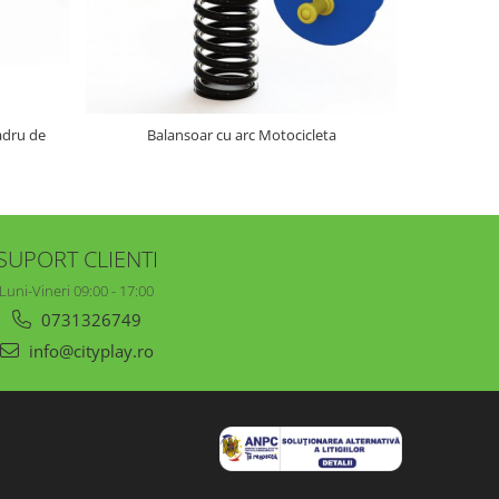
adru de
Balansoar cu arc Motocicleta
Balans
SUPORT CLIENTI
Luni-Vineri 09:00 - 17:00
0731326749
info@cityplay.ro