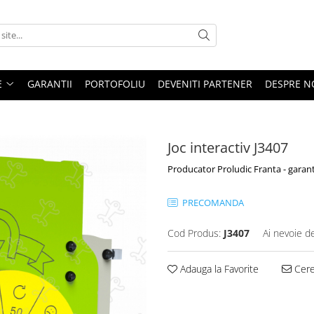
E
GARANTII
PORTOFOLIU
DEVENITI PARTENER
DESPRE N
Joc interactiv J3407
Producator Proludic Franta - garant
PRECOMANDA
Cod Produs:
J3407
Ai nevoie d
Adauga la Favorite
Cere 