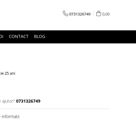
0731326749
0,00
OI
CONTACT
BLOG
ie 25 ani
e ajutor?
0731326749
informatii