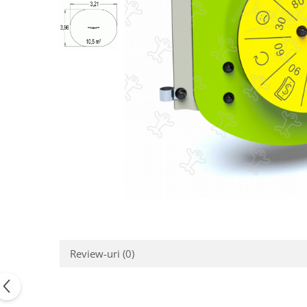
Jocuri cu nisip
Echipamente de catarat
Trasee echilibristica
Echipamente tematice
Echipamente persoane cu
dizabilitati
Echipament muzical
Animale din cauciuc
SPORT SI FITNESS
Skateboarding
Baschet
Fotbal si Handbal
Tenis si Volei
Ciclism
Review-uri
(0)
Street Workout
Terenuri Multisport
Trasee Ninja