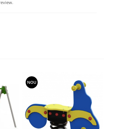
review.
NOU
NOU