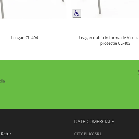
Leagan dublu in forma de V cu c
Leagan CL-404
protectie CL-403
dia
DATE COMERCIALE
e Retur
CITY PLAY SRL