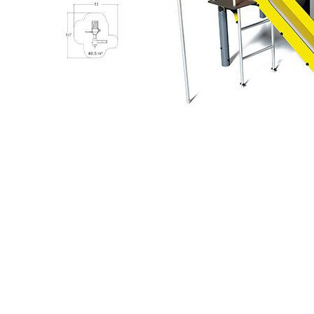
Jocuri cu nisip
Echipamente de catarat
Trasee echilibristica
Echipamente tematice
Echipamente persoane cu
dizabilitati
Echipament muzical
Animale din cauciuc
SPORT SI FITNESS
Skateboarding
Baschet
Fotbal si Handbal
Tenis si Volei
Ciclism
Street Workout
Terenuri Multisport
Trasee Ninja