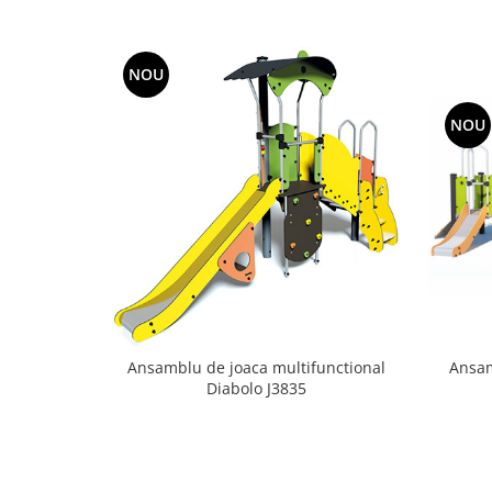
NOU
NOU
Ansamblu de joaca multifunctional
Ansam
Diabolo J3835