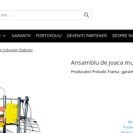
E
GARANTII
PORTOFOLIU
DEVENITI PARTENER
DESPRE N
un tobogan Diabolo
Ansamblu de joaca mul
Producator Proludic Franta - garant
Ma
Proie
Peste 