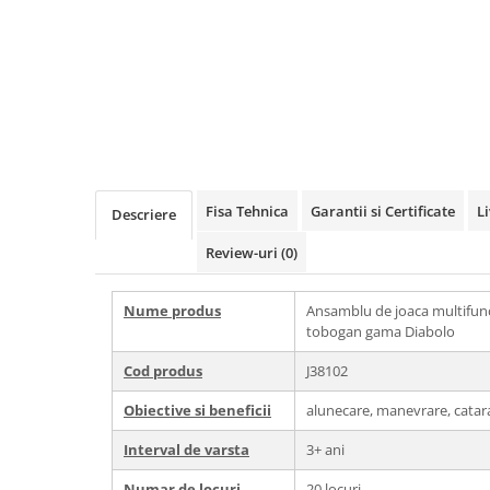
Echipamente fitness
Mese de jocuri
MOBILIER URBAN
Garduri/Imprejmuiri
Cosuri de gunoi
Panouri pentru informare/Marcaje
Foisoare si pergole
Fisa Tehnica
Garantii si Certificate
L
Descriere
Rastel Biciclete
Banci
Review-uri
(0)
Nume produs
Ansamblu de joaca multifunc
tobogan gama Diabolo
Cod produs
J38102
Obiective si beneficii
alunecare, manevrare, catarar
Interval de varsta
3+ ani
Numar de locuri
20 locuri