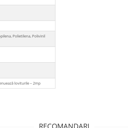
ilena, Polietilena, Polivinil
enuează loviturile – 2mp
RECOMANDARI