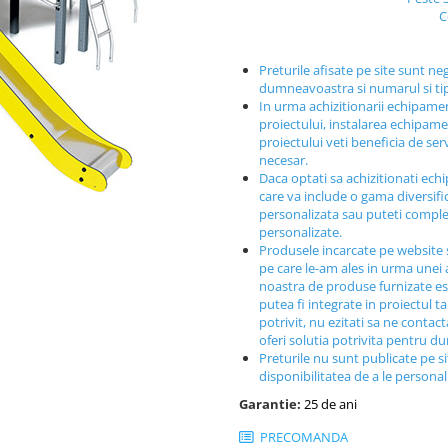
C
Preturile afisate pe site sunt ne
dumneavoastra si numarul si t
In urma achizitionarii echipamen
proiectului, instalarea echipamen
proiectului veti beneficia de ser
necesar.
Daca optati sa achizitionati ech
care va include o gama diversif
personalizata sau puteti comple
personalizate.
Produsele incarcate pe website 
pe care le-am ales in urma unei a
noastra de produse furnizate est
putea fi integrate in proiectul t
potrivit, nu ezitati sa ne contac
oferi solutia potrivita pentru 
Preturile nu sunt publicate pe s
disponibilitatea de a le persona
Garantie:
25 de ani
PRECOMANDA