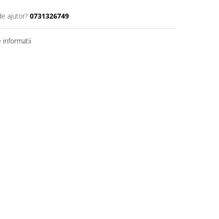
de ajutor?
0731326749
informatii