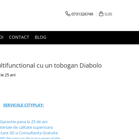
0731326749
0,00
OI
CONTACT
BLOG
tifunctional cu un tobogan Diabolo
ie 25 ani
SERVICIILE CITYPLAY:
Garantie pana la 25 de ani
teriale de calitate superioara
ctare 3D si Consultanta Gratuite
300 de parcuri de joaca executate