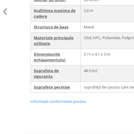
Inaltimea maxima de
2.6 m
cadere
Structura de baza
Metal
Materiale principale
Otel, HPL, Poliamida, Poliprop
utilizate
Dimensiunile
5.11 x 4.1 x 3 m
echipamentului
Suprafata de
48.5 m2
siguranta
Suprafete permise
suprafață de cauciuc care at
Informatii conformitate produs