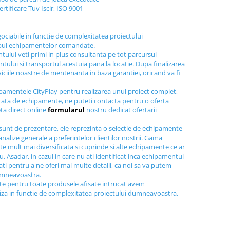
ertificare Tuv Iscir, ISO 9001
gociabile in functie de complexitatea proiectului
ipul echipamentelor comandate.
tului veti primi in plus consultanta pe tot parcursul
tului si transportul acestuia pana la locatie. Dupa finalizarea
viciile noastre de mentenanta in baza garantiei, oricand va fi
ipamentele CityPlay pentru realizarea unui proiect complet,
icata de echipamente, ne puteti contacta pentru o oferta
ta direct online
formularul
nostru dedicat ofertarii
sunt de prezentare, ele reprezinta o selectie de echipamente
nalize generale a preferintelor clientilor nostrii. Gama
e mult mai diversificata si cuprinde si alte echipamente ce ar
au. Asadar, in cazul in care nu ati identificat inca echipamentul
tati pentru a ne oferi mai multe detalii, ca noi sa va putem
dumneavoastra.
ite pentru toate produsele afisate intrucat avem
liza in functie de complexitatea proiectului dumneavoastra.