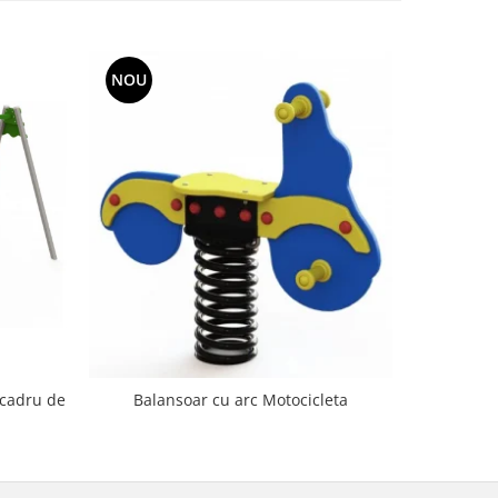
NOU
NOU
 cadru de
Balanso
Balansoar cu arc Motocicleta