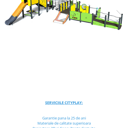
Jocuri cu nisip
Echipamente de catarat
Trasee echilibristica
Echipamente tematice
Echipamente persoane cu
dizabilitati
Echipament muzical
Animale din cauciuc
SPORT SI FITNESS
Skateboarding
Baschet
Fotbal si Handbal
Tenis si Volei
Ciclism
SERVICIILE CITYPLAY:
Street Workout
Terenuri Multisport
Garantie pana la 25 de ani
Materiale de calitate superioara
Trasee Ninja