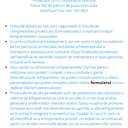
Proiectare 3D si Consultanta Gratuite
Echipamente fitness
Peste 300 de parcuri de joaca executate
Certificare Tuv Iscir, ISO 9001
Mese de jocuri
MOBILIER URBAN
Preturile afisate pe site sunt negociabile in functie de
Garduri/Imprejmuiri
complexitatea proiectului dumneavoastra si numarul si tipul
Cosuri de gunoi
echipamentelor comandate.
In urma achizitionarii echipamentului veti primi in plus consultanta
Panouri pentru informare/Marcaje
pe tot parcursul proiectului, instalarea echipamentului si
Foisoare si pergole
transportul acestuia pana la locatie. Dupa finalizarea proiectului
veti beneficia de serviciile noastre de mentenanta in baza garantiei,
Rastel Biciclete
oricand va fi necesar.
Banci
Daca optati sa achizitionati echipamentele CityPlay pentru
realizarea unui proiect complet, care va include o gama
diversificata de echipamente, ne puteti contacta pentru o oferta
personalizata sau puteti completa direct online
formularul
nostru
dedicat ofertarii personalizate.
Produsele incarcate pe website sunt de prezentare, ele reprezinta o
selectie de echipamente pe care le-am ales in urma unei analize
generale a preferintelor clientilor nostrii. Gama noastra de produse
furnizate este mult mai diversificata si cuprinde si alte echipamente
ce ar putea fi integrate in proiectul tau. Asadar, in cazul in care nu
ati identificat inca echipamentul potrivit, nu ezitati sa ne contactati
pentru a ne oferi mai multe detalii, ca noi sa va putem oferi solutia