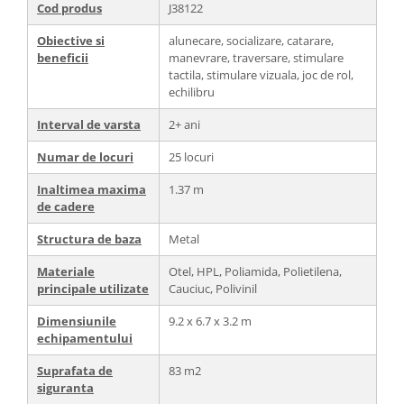
Cod produs
J38122
Obiective si
alunecare, socializare, catarare,
beneficii
manevrare, traversare, stimulare
tactila, stimulare vizuala, joc de rol,
echilibru
Interval de varsta
2+ ani
Numar de locuri
25 locuri
Inaltimea maxima
1.37 m
de cadere
Structura de baza
Metal
Materiale
Otel, HPL, Poliamida, Polietilena,
principale utilizate
Cauciuc, Polivinil
Dimensiunile
9.2 x 6.7 x 3.2 m
echipamentului
Suprafata de
83 m2
siguranta