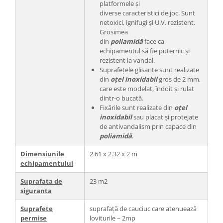
platformele și
diverse caracteristici de joc. Sunt
netoxici, ignifugi și U.V. rezistent.
Grosimea
din
poliamidă
face ca
echipamentul să fie puternic și
rezistent la vandal.
Suprafețele glisante sunt realizate
din
oțel inoxidabil
gros de 2 mm,
care este modelat, îndoit și rulat
dintr-o bucată.
Fixările sunt realizate din
oțel
inoxidabil
sau placat și protejate
de antivandalism prin capace din
poliamidă
.
Dimensiunile
2.61 x 2.32 x 2 m
echipamentului
Suprafata de
23 m2
siguranta
Suprafete
suprafață de cauciuc care atenuează
permise
loviturile – 2mp