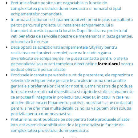
Preturile afisate pe site sunt negociabile in functie de
Echipamente fitness
complexitatea proiectului dumneavoastra si numarul si tipul
Mese de jocuri
echipamentelor comandate.
In urma achizitionarii echipamentului veti primi in plus consultanta
MOBILIER URBAN
pe tot parcursul proiectului, instalarea echipamentului si
Garduri/Imprejmuiri
transportul acestuia pana la locatie. Dupa finalizarea proiectului
veti beneficia de serviciile noastre de mentenanta in baza garantiei,
Cosuri de gunoi
oricand va fi necesar.
Panouri pentru informare/Marcaje
Daca optati sa achizitionati echipamentele CityPlay pentru
realizarea unui proiect complet, care va include o gama
Foisoare si pergole
diversificata de echipamente, ne puteti contacta pentru o oferta
Rastel Biciclete
personalizata sau puteti completa direct online
formularul
nostru
dedicat ofertarii personalizate.
Banci
Produsele incarcate pe website sunt de prezentare, ele reprezinta o
selectie de echipamente pe care le-am ales in urma unei analize
generale a preferintelor clientilor nostrii. Gama noastra de produse
furnizate este mult mai diversificata si cuprinde si alte echipamente
ce ar putea fi integrate in proiectul tau. Asadar, in cazul in care nu
ati identificat inca echipamentul potrivit, nu ezitati sa ne contactati
pentru a ne oferi mai multe detalii, ca noi sa va putem oferi solutia
potrivita pentru dumneavoastra.
Preturile nu sunt publicate pe site pentru toate produsele afisate
intrucat avem disponibilitatea de a le personaliza in functie de
complexitatea proiectului dumneavoastra.