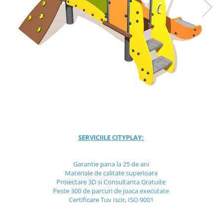
Jocuri cu nisip
Echipamente de catarat
Trasee echilibristica
Echipamente tematice
Echipamente persoane cu
dizabilitati
Echipament muzical
Animale din cauciuc
SPORT SI FITNESS
Skateboarding
SERVICIILE CITYPLAY:
Baschet
Fotbal si Handbal
Garantie pana la 25 de ani
Tenis si Volei
Materiale de calitate superioara
Ciclism
Proiectare 3D si Consultanta Gratuite
Street Workout
Peste 300 de parcuri de joaca executate
Certificare Tuv Iscir, ISO 9001
Terenuri Multisport
Trasee Ninja