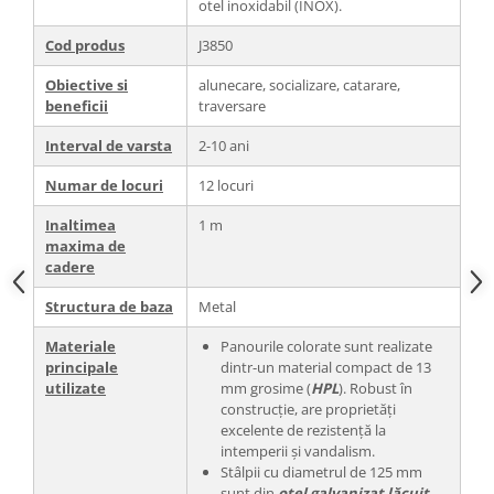
otel inoxidabil (INOX).
Cod produs
J3850
Obiective si
alunecare, socializare, catarare,
beneficii
traversare
Interval de varsta
2-10 ani
Numar de locuri
12 locuri
Inaltimea
1 m
maxima de
cadere
Structura de baza
Metal
Materiale
Panourile colorate sunt realizate
principale
dintr-un material compact de 13
utilizate
mm grosime (
HPL
). Robust în
construcție, are proprietăți
excelente de rezistență la
intemperii și vandalism.
Stâlpii cu diametrul de 125 mm
sunt din
oțel galvanizat lăcuit
.