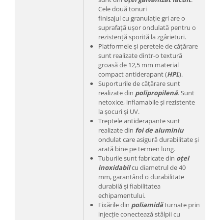
Cele două tonuri
finisajul cu granulație gri are o
suprafață ușor ondulată pentru o
rezistență sporită la zgârieturi.
Platformele și peretele de cățărare
sunt realizate dintr-o textură
groasă de 12,5 mm material
compact antiderapant (
HPL
).
Suporturile de cățărare sunt
realizate din
polipropilenă
. Sunt
netoxice, inflamabile și rezistente
la șocuri și UV.
Treptele antiderapante sunt
realizate din
foi de aluminiu
ondulat care asigură durabilitate și
arată bine pe termen lung.
Tuburile sunt fabricate din
oțel
inoxidabil
cu diametrul de 40
mm, garantând o durabilitate
durabilă și fiabilitatea
echipamentului.
Fixările din
poliamidă
turnate prin
injecție conectează stâlpii cu