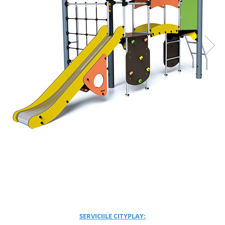
Jocuri cu nisip
Echipamente de catarat
Trasee echilibristica
Echipamente tematice
Echipamente persoane cu
dizabilitati
Echipament muzical
Animale din cauciuc
SPORT SI FITNESS
Skateboarding
Baschet
Fotbal si Handbal
Tenis si Volei
Ciclism
Street Workout
Terenuri Multisport
SERVICIILE CITYPLAY:
Trasee Ninja