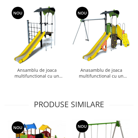
NOU
NOU
Ansamblu de joaca
Anasamblu de joaca
multifunctional cu un
multifunctional cu un
tobogan Diabolo
tobogan si leagan Diabolo
PRODUSE SIMILARE
NOU
NOU