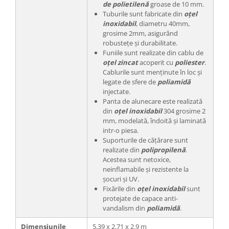
de polietilenă
groase de 10 mm.
Tuburile sunt fabricate din
oțel
inoxidabil
, diametru 40mm,
grosime 2mm, asigurând
robustețe și durabilitate.
Funiile sunt realizate din cablu de
oțel zincat
acoperit cu
poliester
.
Cablurile sunt menținute în loc și
legate de sfere de
poliamidă
injectate.
Panta de alunecare este realizată
din
oțel inoxidabil
304 grosime 2
mm, modelată, îndoită și laminată
intr-o piesa.
Suporturile de cățărare sunt
realizate din
polipropilenă
.
Acestea sunt netoxice,
neinflamabile și rezistente la
șocuri și UV.
Fixările din
oțel inoxidabil
sunt
protejate de capace anti-
vandalism din
poliamidă
.
Dimensiunile
5.39 x 2.71 x 2.9 m