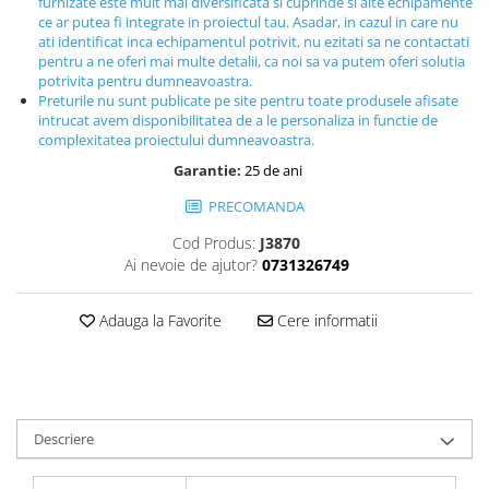
furnizate este mult mai diversificata si cuprinde si alte echipamente
ce ar putea fi integrate in proiectul tau. Asadar, in cazul in care nu
ati identificat inca echipamentul potrivit, nu ezitati sa ne contactati
pentru a ne oferi mai multe detalii, ca noi sa va putem oferi solutia
potrivita pentru dumneavoastra.
Preturile nu sunt publicate pe site pentru toate produsele afisate
intrucat avem disponibilitatea de a le personaliza in functie de
complexitatea proiectului dumneavoastra.
Garantie:
25 de ani
PRECOMANDA
Cod Produs:
J3870
Ai nevoie de ajutor?
0731326749
Adauga la Favorite
Cere informatii
Descriere