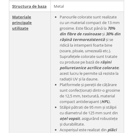
Structura de baza
Metal
Materiale
Panourile colorate sunt realizate
principale
cu un material compact de 13 mm
utilizate
grosime. Este făcut până la
70%
din fibre de rasinoase
și
30% din
rășină termorezistentă
și se
ridică la intemperii foarte bine
(soare, ploaie, umezeală etc.).
Suprafețele colorate sunt tratate
cu produse pe bază de
rășini
poliuretanice acrilice colorate
;
acest lucru le permite să reziste la
radiații UV și la daune.
Platformele și pereții de cățărare
sunt confecționați dintr-o grosime
de 12,5 mm, texturată, material
compact antiderapant (
HPL
).
Stâlpii pătrati de 95 mm și stâlpii
cu diametrul de 125 mm sunt din
oțel vopsit
, asigurând robustețe
și durabilitate.
Acoperișul este realizat din
plăci