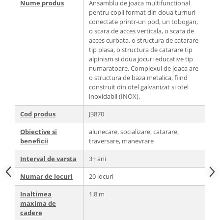
Nume produs
Ansamblu de joaca multifunctional
pentru copii format din doua turnuri
conectate printr-un pod, un tobogan,
o scara de acces verticala, o scara de
acces curbata, o structura de catarare
tip plasa, o structura de catarare tip
alpinism si doua jocuri educative tip
numaratoare. Complexul de joaca are
o structura de baza metalica, fiind
construit din otel galvanizat si otel
inoxidabil (INOX).
Cod produs
J3870
Obiective si
alunecare, socializare, catarare,
beneficii
traversare, manevrare
Interval de varsta
3+ ani
Numar de locuri
20 locuri
Inaltimea
1.8 m
maxima de
cadere