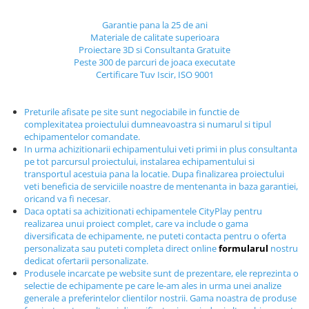
Echipamente fitness
Garantie pana la 25 de ani
Mese de jocuri
Materiale de calitate superioara
MOBILIER URBAN
Proiectare 3D si Consultanta Gratuite
Peste 300 de parcuri de joaca executate
Garduri/Imprejmuiri
Certificare Tuv Iscir, ISO 9001
Cosuri de gunoi
Panouri pentru informare/Marcaje
Preturile afisate pe site sunt negociabile in functie de
Foisoare si pergole
complexitatea proiectului dumneavoastra si numarul si tipul
echipamentelor comandate.
Rastel Biciclete
In urma achizitionarii echipamentului veti primi in plus consultanta
Banci
pe tot parcursul proiectului, instalarea echipamentului si
transportul acestuia pana la locatie. Dupa finalizarea proiectului
veti beneficia de serviciile noastre de mentenanta in baza garantiei,
oricand va fi necesar.
Daca optati sa achizitionati echipamentele CityPlay pentru
realizarea unui proiect complet, care va include o gama
diversificata de echipamente, ne puteti contacta pentru o oferta
personalizata sau puteti completa direct online
formularul
nostru
dedicat ofertarii personalizate.
Produsele incarcate pe website sunt de prezentare, ele reprezinta o
selectie de echipamente pe care le-am ales in urma unei analize
generale a preferintelor clientilor nostrii. Gama noastra de produse