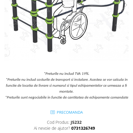
Jocuri cu nisip
Echipamente de catarat
Trasee echilibristica
Echipamente tematice
Echipamente persoane cu
dizabilitati
Echipament muzical
Animale din cauciuc
SPORT SI FITNESS
*Preturile nu includ TVA 19%.
Skateboarding
*Preturile nu includ costurile de transport si instalare. Acestea se vor calcula in
Baschet
functie de locatia de livrare si numarul si tipul echipamentelor ce urmeaza a fi
Fotbal si Handbal
montate.
*Preturile sunt negociabile in functie de cantitatea de echipamente comandate
Tenis si Volei
Ciclism
PRECOMANDA
Street Workout
Terenuri Multisport
Cod Produs:
J5232
Ai nevoie de ajutor?
0731326749
Trasee Ninja