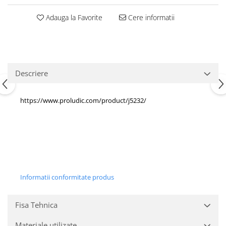
Echipamente fitness
Adauga la Favorite
Cere informatii
Mese de jocuri
MOBILIER URBAN
Garduri/Imprejmuiri
Cosuri de gunoi
Descriere
Panouri pentru informare/Marcaje
Foisoare si pergole
https://www.proludic.com/product/j5232/
Rastel Biciclete
Banci
Informatii conformitate produs
Fisa Tehnica
Materiale utilizate