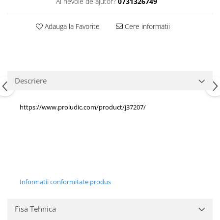
Ai nevoie de ajutor?
0731326749
Echipamente fitness
Mese de jocuri
Adauga la Favorite
Cere informatii
MOBILIER URBAN
Garduri/Imprejmuiri
Cosuri de gunoi
Panouri pentru informare/Marcaje
Descriere
Foisoare si pergole
Rastel Biciclete
https://www.proludic.com/product/j37207/
Banci
Informatii conformitate produs
Fisa Tehnica