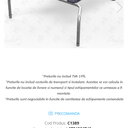
Jocuri cu nisip
Echipamente de catarat
Trasee echilibristica
Echipamente tematice
Echipamente persoane cu
dizabilitati
Echipament muzical
Animale din cauciuc
SPORT SI FITNESS
Skateboarding
*Preturile nu includ TVA 19%.
Baschet
*Preturile nu includ costurile de transport si instalare. Acestea se vor calcula in
Fotbal si Handbal
functie de locatia de livrare si numarul si tipul echipamentelor ce urmeaza a fi
montate.
Tenis si Volei
*Preturile sunt negociabile in functie de cantitatea de echipamente comandate
Ciclism
Street Workout
PRECOMANDA
Terenuri Multisport
Cod Produs:
C1389
Trasee Ninja