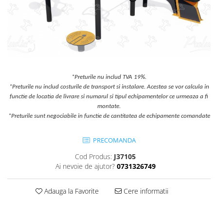
Jocuri cu nisip
Echipamente de catarat
Trasee echilibristica
Echipamente tematice
Echipamente persoane cu
dizabilitati
*Preturile nu includ TVA 19%.
Echipament muzical
*Preturile nu includ costurile de transport si instalare. Acestea se vor calcula in
Animale din cauciuc
functie de locatia de livrare si numarul si tipul echipamentelor ce urmeaza a fi
montate.
SPORT SI FITNESS
*Preturile sunt negociabile in functie de cantitatea de echipamente comandate
Skateboarding
Baschet
PRECOMANDA
Fotbal si Handbal
Cod Produs:
J37105
Tenis si Volei
Ai nevoie de ajutor?
0731326749
Ciclism
Street Workout
Adauga la Favorite
Cere informatii
Terenuri Multisport
Trasee Ninja