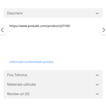
Echipamente fitness
Mese de jocuri
Descriere
MOBILIER URBAN
Garduri/Imprejmuiri
https://www.proludic.com/product/j37105/
Cosuri de gunoi
Panouri pentru informare/Marcaje
Foisoare si pergole
Rastel Biciclete
Banci
Informatii conformitate produs
Fisa Tehnica
Materiale utilizate
Review-uri
(0)