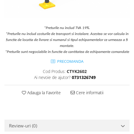
Jocuri cu nisip
Echipamente de catarat
Trasee echilibristica
*Preturile nu includ TVA 19%.
Echipamente tematice
*Preturile nu includ costurile de transport si instalare. Acestea se vor calcula in
Echipamente persoane cu
functie de locatia de livrare si numarul si tipul echipamentelor ce urmeaza a fi
dizabilitati
montate.
Echipament muzical
*Preturile sunt negociabile in functie de cantitatea de echipamente comandate
Animale din cauciuc
PRECOMANDA
SPORT SI FITNESS
Cod Produs:
CTYK2602
Skateboarding
Ai nevoie de ajutor?
0731326749
Baschet
Fotbal si Handbal
Adauga la Favorite
Cere informatii
Tenis si Volei
Ciclism
Street Workout
Terenuri Multisport
Review-uri
(0)
Trasee Ninja