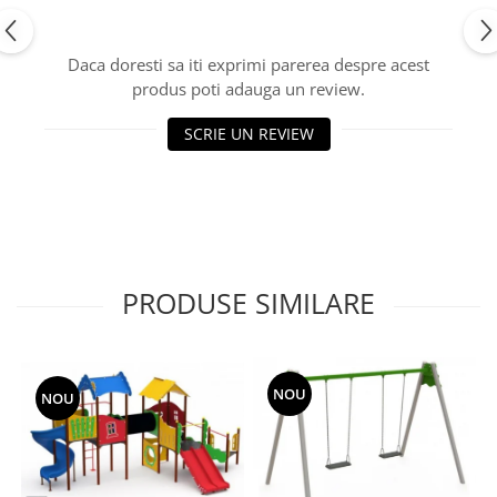
Echipamente fitness
Mese de jocuri
Daca doresti sa iti exprimi parerea despre acest
MOBILIER URBAN
produs poti adauga un review.
Garduri/Imprejmuiri
SCRIE UN REVIEW
Cosuri de gunoi
Panouri pentru informare/Marcaje
Foisoare si pergole
Rastel Biciclete
Banci
PRODUSE SIMILARE
NOU
NOU