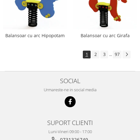
Balansoar cu arc Hipopotam
Balansoar cu arc Girafa
1
2
3
97
...
SOCIAL
Urmareste-ne in social media
SUPORT CLIENTI
Luni-Vineri 09:00 - 17:00
0731326749