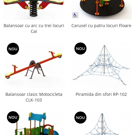
Echipamente fitness
Mese de jocuri
MOBILIER URBAN
Balansoar cu arc cu trei locuri
Carusel cu patru locuri Floare
Garduri/Imprejmuiri
Cai
Cosuri de gunoi
Panouri pentru informare/Marcaje
NOU
NOU
Foisoare si pergole
Rastel Biciclete
Banci
Balansoar clasic Motocicleta
Piramida din sfori RP-102
CLK-103
NOU
NOU