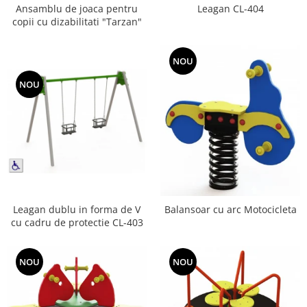
Ansamblu de joaca pentru
Leagan CL-404
Jocuri cu nisip
copii cu dizabilitati "Tarzan"
Echipamente de catarat
Trasee echilibristica
NOU
Echipamente tematice
NOU
Echipamente persoane cu
dizabilitati
Echipament muzical
Animale din cauciuc
SPORT SI FITNESS
Skateboarding
Baschet
Leagan dublu in forma de V
Balansoar cu arc Motocicleta
Fotbal si Handbal
cu cadru de protectie CL-403
Tenis si Volei
Ciclism
NOU
NOU
Street Workout
Terenuri Multisport
Trasee Ninja