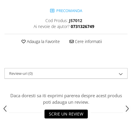
Jocuri cu nisip
PRECOMANDA
Echipamente de catarat
Cod Produs:
J57012
Trasee echilibristica
Ai nevoie de ajutor?
0731326749
Echipamente tematice
Echipamente persoane cu
Adauga la Favorite
Cere informatii
dizabilitati
Echipament muzical
Animale din cauciuc
SPORT SI FITNESS
Review-uri
(0)
Skateboarding
Baschet
Fotbal si Handbal
Daca doresti sa iti exprimi parerea despre acest produs
Tenis si Volei
poti adauga un review.
Ciclism
Street Workout
SCRIE UN REVIEW
Terenuri Multisport
Trasee Ninja