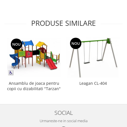
Echipamente fitness
Mese de jocuri
MOBILIER URBAN
PRODUSE SIMILARE
Garduri/Imprejmuiri
Cosuri de gunoi
Panouri pentru informare/Marcaje
NOU
NOU
Foisoare si pergole
Rastel Biciclete
Banci
Ansamblu de joaca pentru
Leagan CL-404
copii cu dizabilitati "Tarzan"
SOCIAL
Urmareste-ne in social media