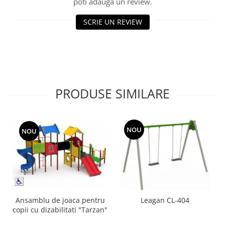
poti adauga un review.
Echipamente fitness
Mese de jocuri
SCRIE UN REVIEW
MOBILIER URBAN
Garduri/Imprejmuiri
Cosuri de gunoi
Panouri pentru informare/Marcaje
Foisoare si pergole
PRODUSE SIMILARE
Rastel Biciclete
Banci
NOU
NOU
Ansamblu de joaca pentru
Leagan CL-404
copii cu dizabilitati "Tarzan"