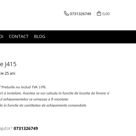
0731326749
0,00
OI
CONTACT
BLOG
e J415
ie 25 ani
*Preturile nu includ TVA 19%.
t si instalare. Acestea se vor calcula in functie de locatia de livrare si
pul echipamentelor ce urmeaza a fi montate.
ile in functie de cantitatea de echipamente comandate
ajutor?
0731326749