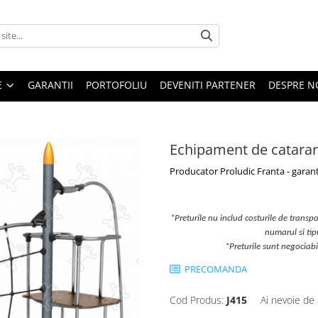
E
GARANTII
PORTOFOLIU
DEVENITI PARTENER
DESPRE N
Echipament de catarar
Producator Proludic Franta - garant
*Preturile nu includ costurile de transpor
numarul si ti
*Preturile sunt negociab
PRECOMANDA
Cod Produs:
J415
Ai nevoie de 