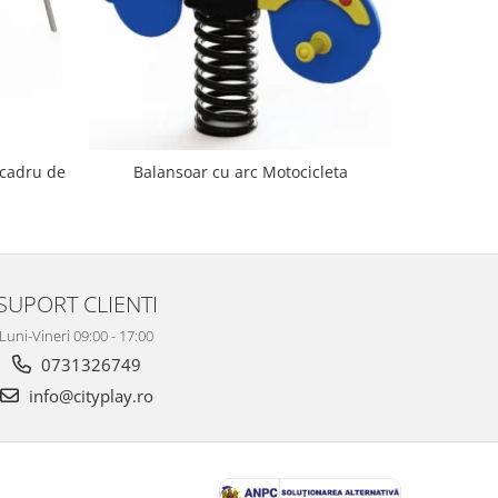
NOU
 cadru de
Balanso
Balansoar cu arc Motocicleta
SUPORT CLIENTI
Luni-Vineri 09:00 - 17:00
0731326749
info@cityplay.ro