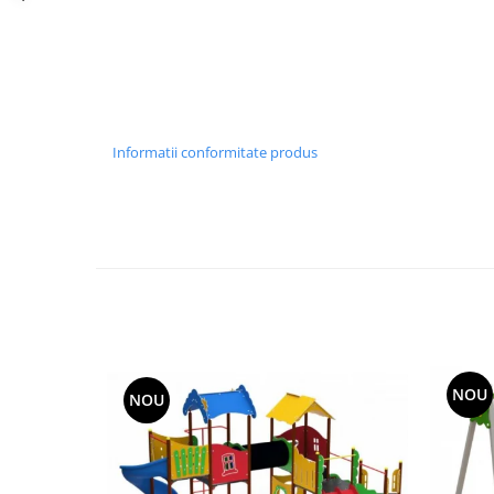
Echipamente fitness
Mese de jocuri
MOBILIER URBAN
Garduri/Imprejmuiri
Cosuri de gunoi
Informatii conformitate produs
Panouri pentru informare/Marcaje
Foisoare si pergole
Rastel Biciclete
Banci
NOU
NOU