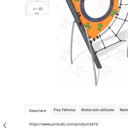
Jocuri cu nisip
Echipamente de catarat
Trasee echilibristica
Echipamente tematice
Echipamente persoane cu
dizabilitati
Echipament muzical
Animale din cauciuc
SPORT SI FITNESS
Skateboarding
Baschet
Fotbal si Handbal
Tenis si Volei
Ciclism
Fisa Tehnica
Materiale utilizate
Revi
Street Workout
Descriere
Terenuri Multisport
https://www.proludic.com/product/j415/
Trasee Ninja