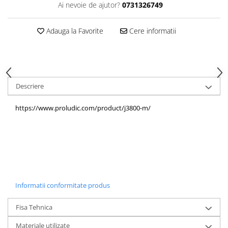
Ai nevoie de ajutor?
0731326749
Echipamente fitness
Mese de jocuri
Adauga la Favorite
Cere informatii
MOBILIER URBAN
Garduri/Imprejmuiri
Cosuri de gunoi
Panouri pentru informare/Marcaje
Descriere
Foisoare si pergole
Rastel Biciclete
https://www.proludic.com/product/j3800-m/
Banci
Informatii conformitate produs
Fisa Tehnica
Materiale utilizate