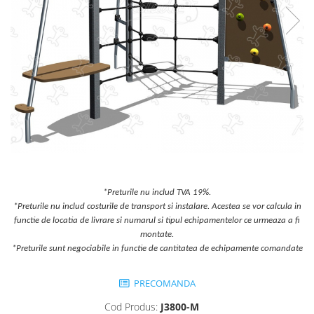
Jocuri cu nisip
Echipamente de catarat
Trasee echilibristica
Echipamente tematice
Echipamente persoane cu
dizabilitati
Echipament muzical
Animale din cauciuc
SPORT SI FITNESS
Skateboarding
*Preturile nu includ TVA 19%.
Baschet
*Preturile nu includ costurile de transport si instalare. Acestea se vor calcula in
Fotbal si Handbal
functie de locatia de livrare si numarul si tipul echipamentelor ce urmeaza a fi
Tenis si Volei
montate.
*Preturile sunt negociabile in functie de cantitatea de echipamente comandate
Ciclism
Street Workout
PRECOMANDA
Terenuri Multisport
Trasee Ninja
Cod Produs:
J3800-M